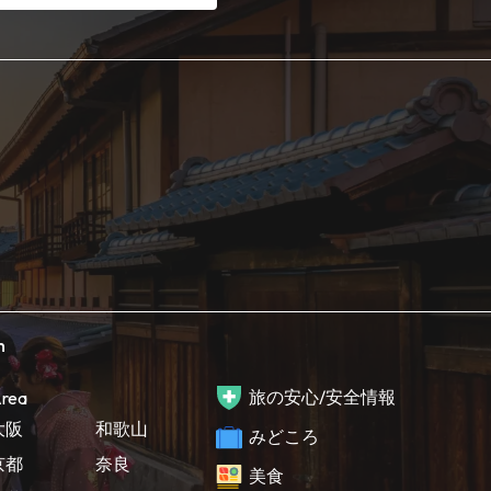
h
旅の安心/安全情報
rea
大阪
和歌山
みどころ
京都
奈良
美食