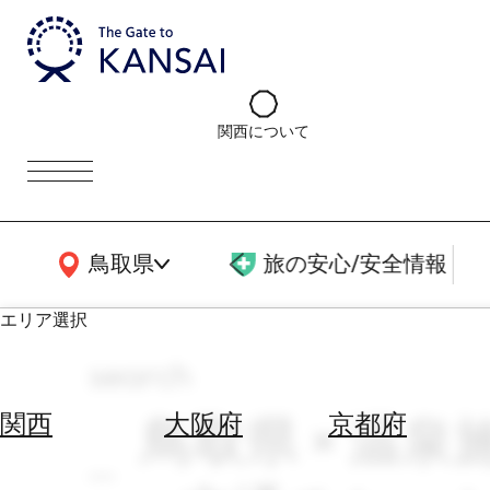
関西について
関西広域MAP
鳥取県
旅の安心/安全情報
エリア選択
search
エ
リ
鳥取県 × 温泉施
関西
大阪府
京都府
ア
を
航
選