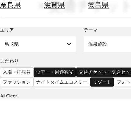
× 交通チケット・
空
ぶ
奈良県
滋賀県
徳島県
券
を
ホ
探
テ
す
エリア
テーマ
ル
を
為
探
鳥取県
温泉施設
替
す
を
調
こだわり
べ
天
入場・拝観券
ツアー・周遊観光
交通チケット・交通セッ
る
気
を
ファッション
ナイトタイムエコノミー
リゾート
フォト
見
る
All Clear