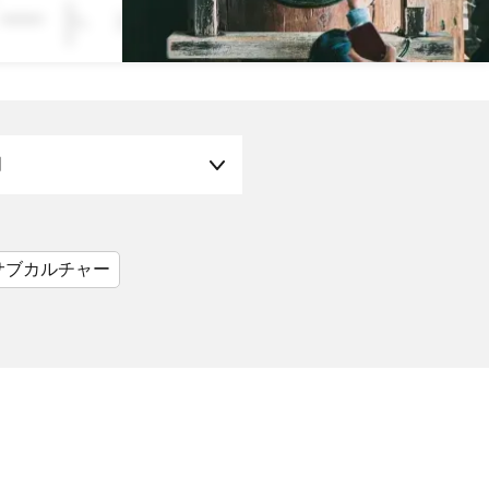
 × Book Now
月
サブカルチャー