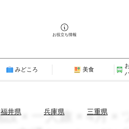
お役立ち情報
みどころ
美食
設 × 一人旅 × 4月
福井県
兵庫県
三重県