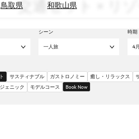
交通セット × リゾート
鳥取県
和歌山県
シーン
時期
一人旅
4
ト
サスティナブル
ガストロノミー
癒し・リラックス
ジェニック
モデルコース
Book Now