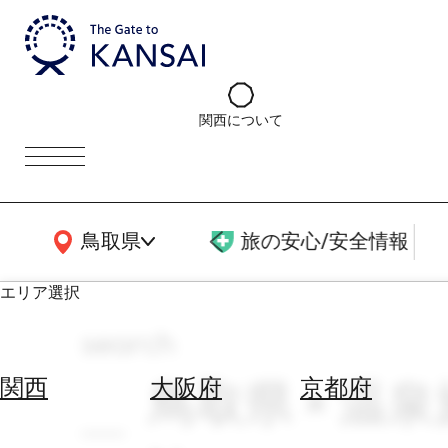
関西について
関西広域MAP
鳥取県
旅の安心/安全情報
エリア選択
search
エ
リ
鳥取県 × 温泉施
関西
大阪府
京都府
ア
を
航
選