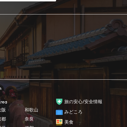
h
旅の安心/安全情報
rea
大阪
和歌山
みどころ
京都
奈良
美食