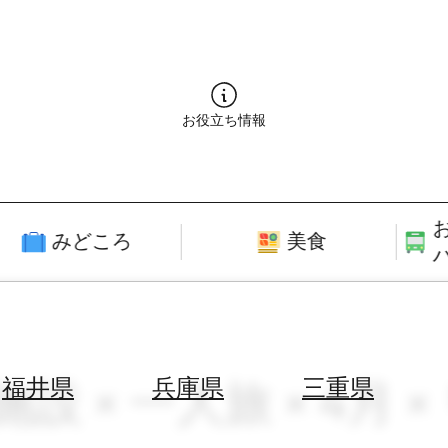
お役立ち情報
みどころ
美食
設 × 一人旅 × 4月 × 
福井県
兵庫県
三重県