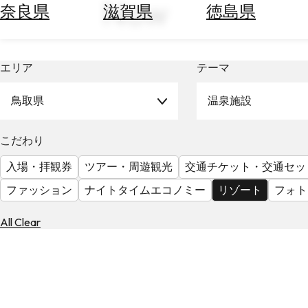
Now
空
ぶ
奈良県
滋賀県
徳島県
券
を
ホ
探
テ
す
エリア
テーマ
ル
を
為
鳥取県
温泉施設
探
替
す
を
こだわり
調
べ
天
入場・拝観券
ツアー・周遊観光
交通チケット・交通セッ
る
気
ファッション
ナイトタイムエコノミー
リゾート
フォト
を
見
る
All Clear