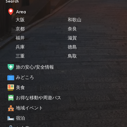
Search
Area
大阪
和歌山
京都
奈良
福井
滋賀
兵庫
徳島
三重
鳥取
旅の安心/安全情報
みどころ
美食
お得な移動や周遊パス
地域イベント
宿泊