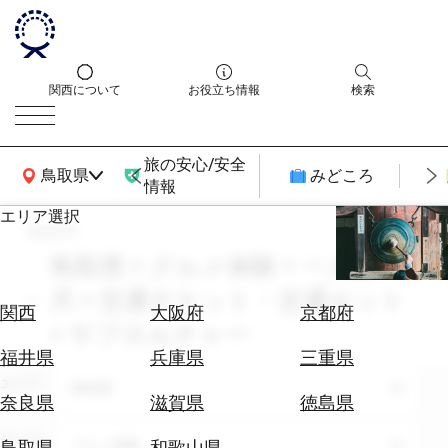
関西について
お役立ち情報
検索
旅の安心/安全
関西広域MAP
鳥取県
みどころ
情報
エリア選択
search
エ
リ
鳥取県 × グルメ体験 × 一人旅 × 6
ア
月 × 交通チケット・交通セット
を
航
関西
大阪府
京都府
選
× サブカルチャー
空
ぶ
券
福井県
兵庫県
三重県
を
エリア
鳥取県
ホ
探
奈良県
滋賀県
徳島県
テ
す
ル
テーマ
グルメ体験
鳥取県
和歌山県