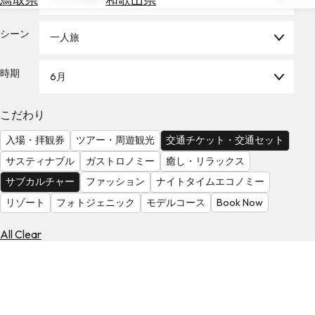
を
為
探
替
シーン
す
一人旅
を
調
時期
6月
べ
天
る
気
を
こだわり
見
入場・拝観券
ツアー・周遊観光
交通チケット・交通セット
る
サスティナブル
ガストロノミー
癒し・リラックス
サブカルチャー
ファッション
ナイトタイムエコノミー
リゾート
フォトジェニック
モデルコース
Book Now
All Clear