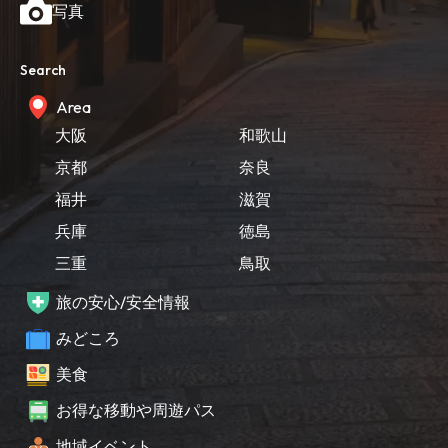
写真
Search
Area
大阪
和歌山
京都
奈良
福井
滋賀
兵庫
徳島
三重
鳥取
旅の安心/安全情報
みどころ
美食
お得な移動や周遊パス
地域イベント