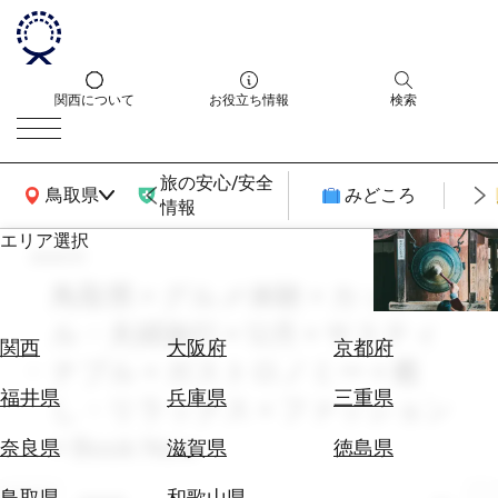
関西について
お役立ち情報
検索
旅の安心/安全
関西広域MAP
鳥取県
みどころ
情報
エリア選択
search
エ
リ
鳥取県 × グルメ体験 × カップ
ア
ル・夫婦旅行 × 12月 × サスティ
を
航
関西
大阪府
京都府
選
ナブル × ガストロノミー × 癒
空
ぶ
券
福井県
兵庫県
三重県
し・リラックス × ファッション
を
ホ
× Book Now
探
奈良県
滋賀県
徳島県
テ
す
ル
鳥取県
和歌山県