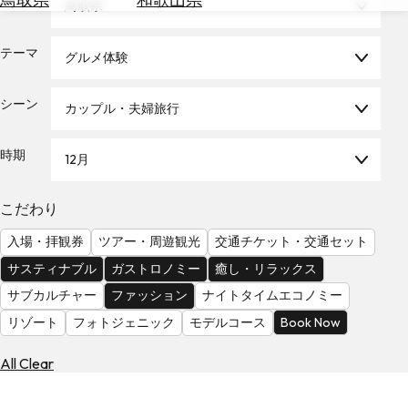
エリア
鳥取県
を
為
探
替
す
テーマ
グルメ体験
を
調
べ
シーン
天
カップル・夫婦旅行
る
気
を
時期
12月
見
る
こだわり
入場・拝観券
ツアー・周遊観光
交通チケット・交通セット
サスティナブル
ガストロノミー
癒し・リラックス
サブカルチャー
ファッション
ナイトタイムエコノミー
リゾート
フォトジェニック
モデルコース
Book Now
All Clear