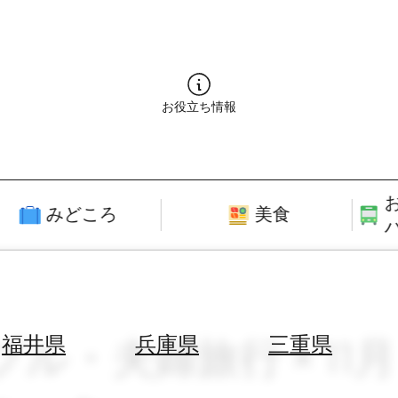
お役立ち情報
みどころ
美食
プル・夫婦旅行 × 11
福井県
兵庫県
三重県