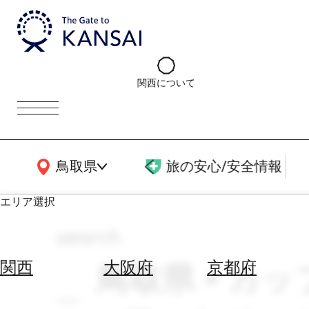
関西について
関西広域MAP
鳥取県
旅の安心/安全情報
エリア選択
search
エ
リ
鳥取県 × カッ
関西
大阪府
京都府
ア
を
航
選