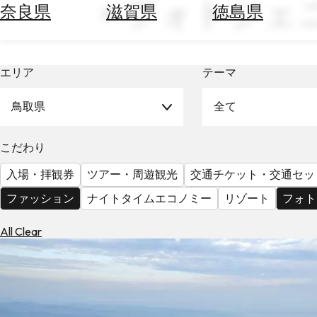
× フォトジェ
空
ぶ
奈良県
滋賀県
徳島県
券
を
ホ
探
テ
す
エリア
テーマ
ル
を
為
探
鳥取県
全て
替
す
を
調
こだわり
べ
天
入場・拝観券
ツアー・周遊観光
交通チケット・交通セッ
る
気
を
ファッション
ナイトタイムエコノミー
リゾート
フォト
見
る
All Clear