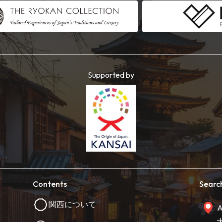
Supported by
Contents
Searc
関西について
A