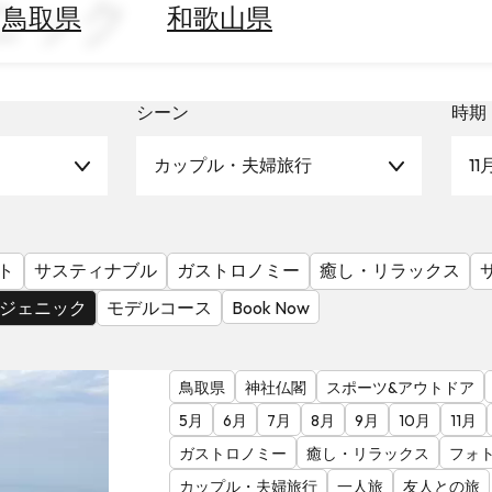
ニック
鳥取県
和歌山県
シーン
時期
カップル・夫婦旅行
11
ト
サスティナブル
ガストロノミー
癒し・リラックス
ジェニック
モデルコース
Book Now
鳥取県
神社仏閣
スポーツ&アウトドア
5月
6月
7月
8月
9月
10月
11月
ガストロノミー
癒し・リラックス
フォ
カップル・夫婦旅行
一人旅
友人との旅