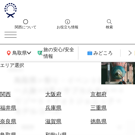
関西について
お役立ち情報
検索
旅の安心/安全
関西広域MAP
鳥取県
みどころ
情報
エリア選択
search
エ
リ
鳥取県 × 祭り・イベント体験 ×
ア
一人旅 × 9月 × サブカルチャー ×
を
航
関西
大阪府
京都府
選
リゾート × フォトジェニック ×
空
ぶ
券
福井県
兵庫県
三重県
モデルコース
を
ホ
探
奈良県
滋賀県
徳島県
テ
エリア
す
鳥取県
ル
鳥取県
和歌山県