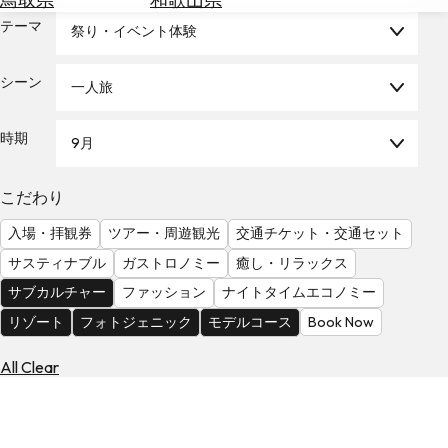
を
為
テーマ
探
祭り・イベント体験
替
す
を
シーン
一人旅
調
べ
天
る
気
時期
9月
を
見
こだわり
る
入場・拝観券
ツアー・周遊観光
交通チケット・交通セット
サスティナブル
ガストロノミー
癒し・リラックス
サブカルチャー
ファッション
ナイトタイムエコノミー
リゾート
フォトジェニック
モデルコース
Book Now
All Clear