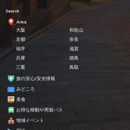
Search
Area
大阪
和歌山
京都
奈良
福井
滋賀
兵庫
徳島
三重
鳥取
旅の安心/安全情報
みどころ
美食
お得な移動や周遊パス
地域イベント