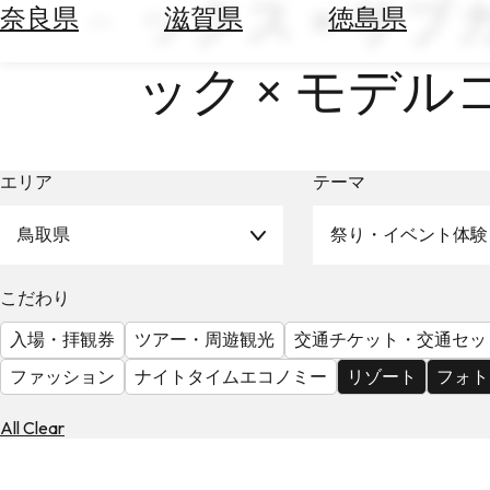
ックス × サブ
空
ぶ
奈良県
滋賀県
徳島県
券
を
ホ
ック × モデル
探
テ
す
ル
を
為
探
替
エリア
テーマ
す
を
調
鳥取県
祭り・イベント体験
べ
天
る
気
こだわり
を
見
入場・拝観券
ツアー・周遊観光
交通チケット・交通セッ
る
ファッション
ナイトタイムエコノミー
リゾート
フォト
All Clear