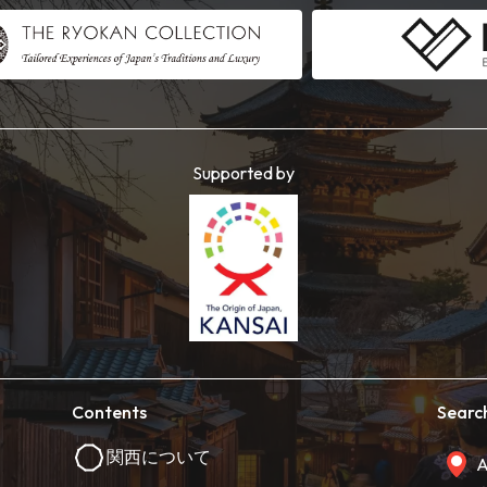
Supported by
Contents
Searc
関西について
A