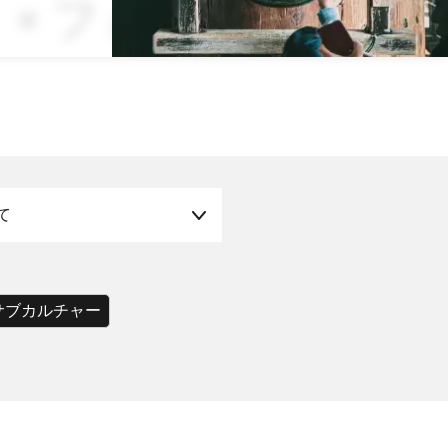
 × フォトジェニ
て
サブカルチャー