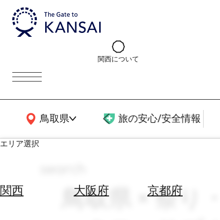
関西について
関西広域MAP
鳥取県
旅の安心/安全情報
エリア選択
search
エ
リ
鳥取県 × 祭り
関西
大阪府
京都府
ア
を
航
選