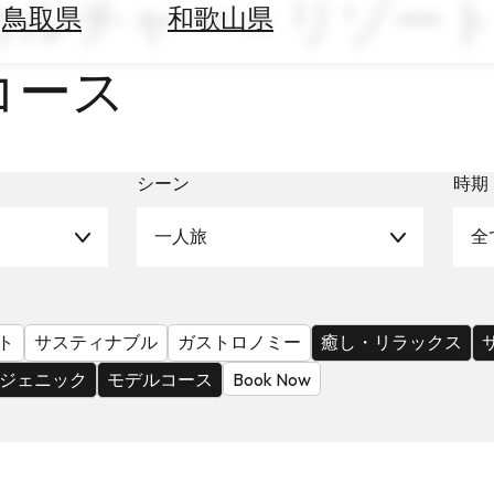
カルチャー × リゾート
鳥取県
和歌山県
コース
シーン
時期
一人旅
全
ト
サスティナブル
ガストロノミー
癒し・リラックス
ジェニック
モデルコース
Book Now