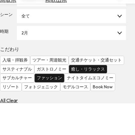
を
為
探
替
シーン
す
全て
を
調
時期
2月
べ
天
る
気
を
こだわり
見
入場・拝観券
ツアー・周遊観光
交通チケット・交通セット
る
サスティナブル
ガストロノミー
癒し・リラックス
サブカルチャー
ファッション
ナイトタイムエコノミー
リゾート
フォトジェニック
モデルコース
Book Now
All Clear