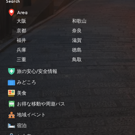
Search
Area
大阪
和歌山
京都
奈良
福井
滋賀
兵庫
徳島
三重
鳥取
旅の安心/安全情報
みどころ
美食
お得な移動や周遊パス
地域イベント
宿泊