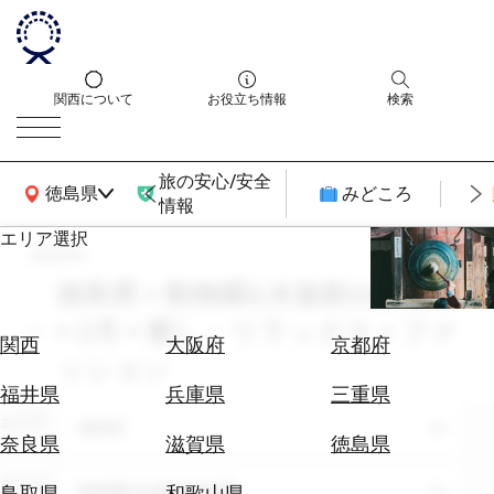
関西について
お役立ち情報
検索
旅の安心/安全
関西広域MAP
徳島県
みどころ
情報
エリア選択
search
エ
リ
徳島県 × 動物園&水族館&植物園
ア
× 2月 × 癒し・リラックス × ファ
を
航
関西
大阪府
京都府
選
ッション
空
ぶ
券
福井県
兵庫県
三重県
を
エリア
徳島県
ホ
探
奈良県
滋賀県
徳島県
テ
す
ル
テーマ
動物園&水族館&植物園
鳥取県
和歌山県