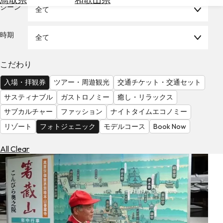
を
シーン
全て
為
探
替
す
を
時期
全て
調
べ
天
こだわり
る
気
を
入場・拝観券
ツアー・周遊観光
交通チケット・交通セット
見
サスティナブル
ガストロノミー
癒し・リラックス
る
サブカルチャー
ファッション
ナイトタイムエコノミー
リゾート
フォトジェニック
モデルコース
Book Now
All Clear