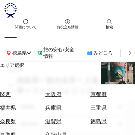
関西について
お役立ち情報
検索
旅の安心/安全
関西広域MAP
徳島県
みどころ
情報
エリア選択
search
エ
リ
徳島県 × 観光名所 × 入場・拝観
ア
券 × フォトジェニック
を
航
関西
大阪府
京都府
選
空
ぶ
エリア
券
徳島県
福井県
兵庫県
三重県
を
ホ
探
奈良県
滋賀県
徳島県
テーマ
観光名所
テ
す
ル
鳥取県
和歌山県