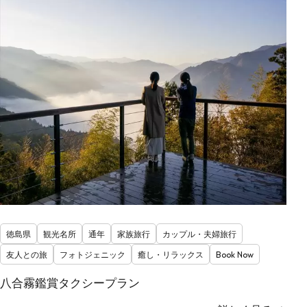
徳島県
観光名所
通年
家族旅行
カップル・夫婦旅行
友人との旅
フォトジェニック
癒し・リラックス
Book Now
八合霧鑑賞タクシープラン