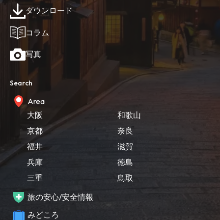
ダウンロード
コラム
写真
Search
Area
大阪
和歌山
京都
奈良
福井
滋賀
兵庫
徳島
三重
鳥取
旅の安心/安全情報
みどころ