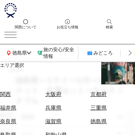
関西について
お役立ち情報
検索
旅の安心/安全
関西広域MAP
徳島県
みどころ
情報
エリア選択
search
エ
リ
徳島県 × ステイ × 12月 × 交通チ
ア
ケット・交通セット × サスティ
を
航
関西
大阪府
京都府
選
ナブル
空
ぶ
券
福井県
兵庫県
三重県
を
エリア
徳島県
ホ
探
奈良県
滋賀県
徳島県
テ
す
ル
テーマ
ステイ
鳥取県
和歌山県