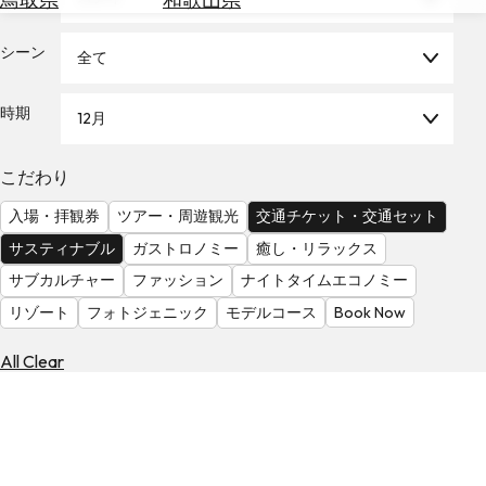
を
為
探
替
シーン
す
全て
を
調
時期
12月
べ
天
る
気
を
こだわり
見
入場・拝観券
ツアー・周遊観光
交通チケット・交通セット
る
サスティナブル
ガストロノミー
癒し・リラックス
サブカルチャー
ファッション
ナイトタイムエコノミー
リゾート
フォトジェニック
モデルコース
Book Now
All Clear