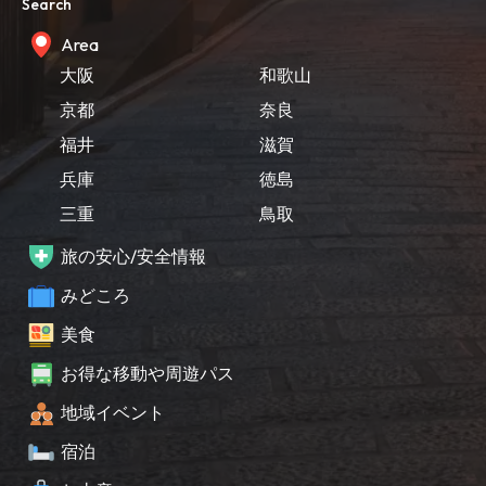
Search
Area
大阪
和歌山
京都
奈良
福井
滋賀
兵庫
徳島
三重
鳥取
旅の安心/安全情報
みどころ
美食
お得な移動や周遊パス
地域イベント
宿泊