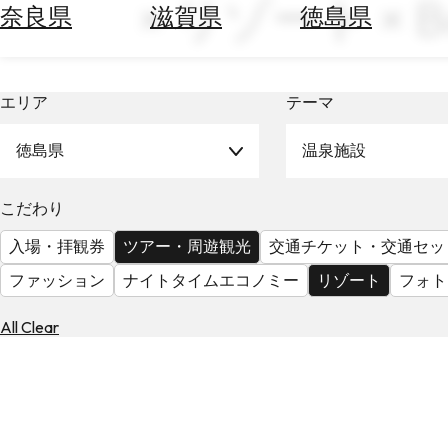
× リゾート × B
空
ぶ
奈良県
滋賀県
徳島県
券
を
ホ
探
テ
す
エリア
テーマ
ル
を
為
探
徳島県
温泉施設
替
す
を
調
こだわり
べ
天
入場・拝観券
ツアー・周遊観光
交通チケット・交通セッ
る
気
を
ファッション
ナイトタイムエコノミー
リゾート
フォト
見
る
All Clear