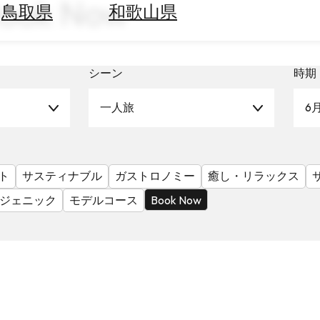
ook Now
鳥取県
和歌山県
シーン
時期
一人旅
6
ト
サスティナブル
ガストロノミー
癒し・リラックス
ジェニック
モデルコース
Book Now