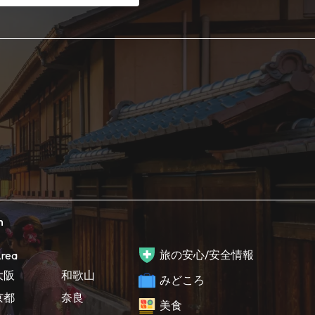
h
旅の安心/安全情報
rea
大阪
和歌山
みどころ
京都
奈良
美食