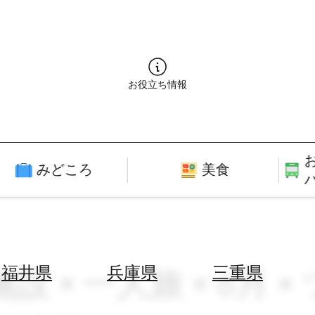
お役立ち情報
みどころ
美食
施設 × 一人旅 × 6月
福井県
兵庫県
三重県