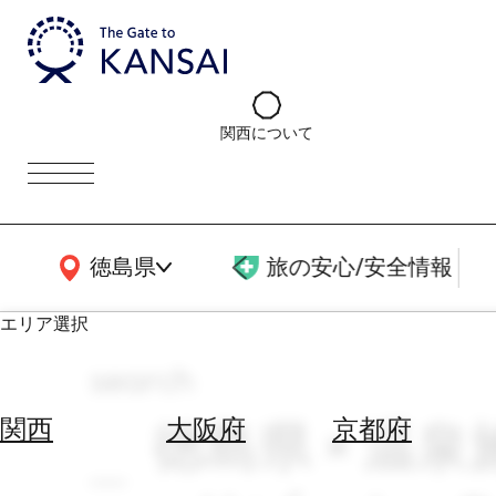
関西について
関西広域MAP
徳島県
旅の安心/安全情報
エリア選択
search
エ
リ
徳島県 × 温泉
関西
大阪府
京都府
ア
を
航
選