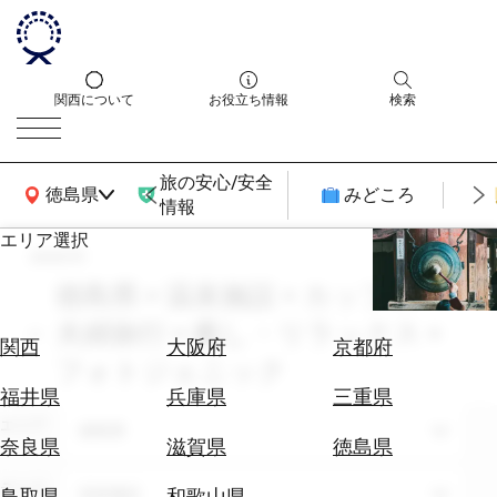
関西について
お役立ち情報
検索
旅の安心/安全
関西広域MAP
徳島県
みどころ
情報
エリア選択
search
エ
リ
徳島県 × 温泉施設 × カップル・
ア
夫婦旅行 × 癒し・リラックス ×
を
航
関西
大阪府
京都府
選
フォトジェニック
空
ぶ
券
福井県
兵庫県
三重県
を
エリア
徳島県
ホ
探
奈良県
滋賀県
徳島県
テ
す
ル
テーマ
温泉施設
鳥取県
和歌山県