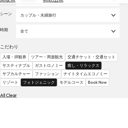
を
為
探
替
シーン
す
カップル・夫婦旅行
を
調
時期
全て
べ
天
る
気
を
こだわり
見
入場・拝観券
ツアー・周遊観光
交通チケット・交通セット
る
サスティナブル
ガストロノミー
癒し・リラックス
サブカルチャー
ファッション
ナイトタイムエコノミー
リゾート
フォトジェニック
モデルコース
Book Now
All Clear