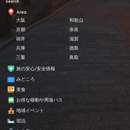
Search
Area
大阪
和歌山
京都
奈良
福井
滋賀
兵庫
徳島
三重
鳥取
旅の安心/安全情報
みどころ
美食
お得な移動や周遊パス
地域イベント
宿泊