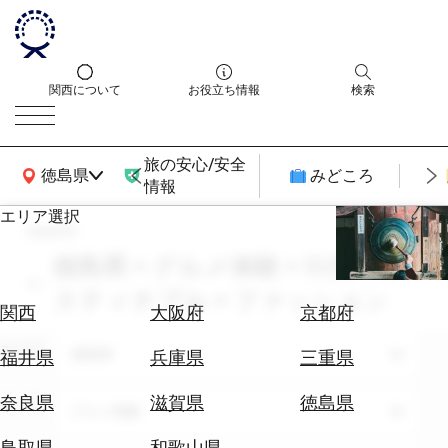
関西について
お役立ち情報
検索
旅の安心/安全
関西広域MAP
徳島県
みどころ
情報
エリア選択
search
エ
リ
徳島県 × グルメ体験 × 10月 × サ
ア
スティナブル × ファッション
を
航
関西
大阪府
京都府
選
空
ぶ
エリア
券
徳島県
福井県
兵庫県
三重県
を
ホ
探
奈良県
滋賀県
徳島県
テーマ
グルメ体験
テ
す
ル
鳥取県
和歌山県