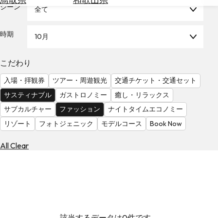
を
シーン
全て
為
探
替
す
を
時期
10月
調
べ
天
こだわり
る
気
を
入場・拝観券
ツアー・周遊観光
交通チケット・交通セット
見
サスティナブル
ガストロノミー
癒し・リラックス
る
サブカルチャー
ファッション
ナイトタイムエコノミー
リゾート
フォトジェニック
モデルコース
Book Now
All Clear
該当するデータは0件です。