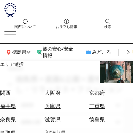
関西について
お役立ち情報
検索
旅の安心/安全
関西広域MAP
徳島県
みどころ
情報
エリア選択
search
エ
リ
徳島県 × 庭園&公園 × 通年 × 癒
ア
し・リラックス × ファッション
を
航
関西
大阪府
京都府
選
空
ぶ
エリア
券
徳島県
福井県
兵庫県
三重県
を
ホ
探
奈良県
滋賀県
徳島県
テーマ
庭園&公園
テ
す
ル
鳥取県
和歌山県