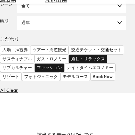
を
シーン
全て
為
探
替
す
を
時期
通年
調
べ
天
こだわり
る
気
を
入場・拝観券
ツアー・周遊観光
交通チケット・交通セット
見
サスティナブル
ガストロノミー
癒し・リラックス
る
サブカルチャー
ファッション
ナイトタイムエコノミー
リゾート
フォトジェニック
モデルコース
Book Now
All Clear
該当するデータは0件です。