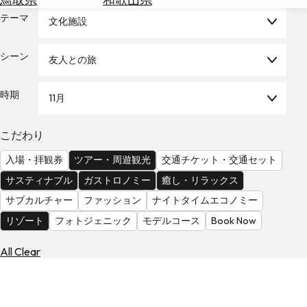
を
為
テーマ
探
文化施設
替
す
を
シーン
友人との旅
調
べ
天
る
気
時期
11月
を
見
こだわり
る
入場・拝観券
ツアー・周遊観光
交通チケット・交通セット
サスティナブル
ガストロノミー
癒し・リラックス
サブカルチャー
ファッション
ナイトタイムエコノミー
リゾート
フォトジェニック
モデルコース
Book Now
All Clear