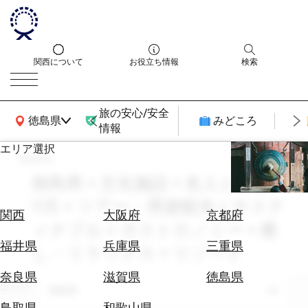
関西について
お役立ち情報
検索
旅の安心/安全
関西広域MAP
徳島県
みどころ
情報
エリア選択
search
エ
リ
徳島県 × 文化施設 × 友人との旅 ×
ア
11月 × ツアー・周遊観光 × サステ
を
航
関西
大阪府
京都府
選
ィナブル × ガストロノミー × 癒
空
ぶ
券
福井県
兵庫県
三重県
し・リラックス × リゾート
を
ホ
探
奈良県
滋賀県
徳島県
テ
エリア
す
徳島県
ル
鳥取県
和歌山県