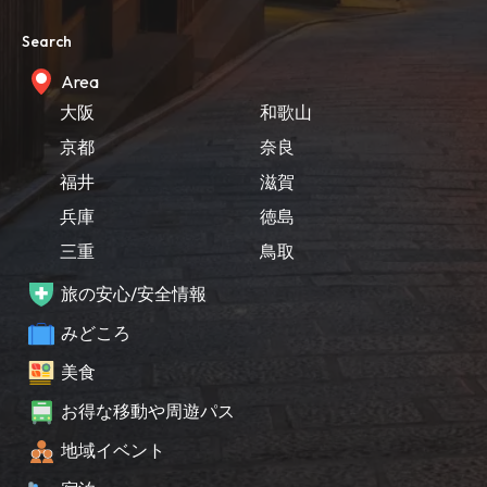
Search
Area
大阪
和歌山
京都
奈良
福井
滋賀
兵庫
徳島
三重
鳥取
旅の安心/安全情報
みどころ
美食
お得な移動や周遊パス
地域イベント