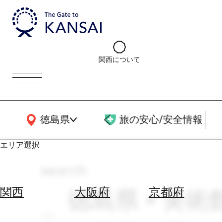
関西について
関西広域MAP
徳島県
旅の安心/安全情報
エリア選択
search
エ
リ
徳島県 × 美術
関西
大阪府
京都府
ア
を
航
選