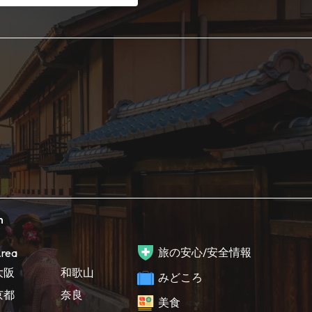
h
旅の安心/安全情報
rea
大阪
和歌山
みどころ
京都
奈良
美食