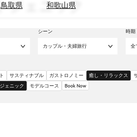
ォトジェニック
鳥取県
和歌山県
シーン
時期
カップル・夫婦旅行
全
ト
サスティナブル
ガストロノミー
癒し・リラックス
ジェニック
モデルコース
Book Now