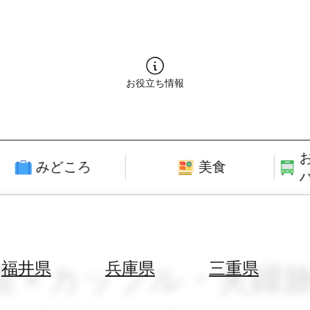
お役立ち情報
みどころ
美食
館 × カップル・夫婦
福井県
兵庫県
三重県