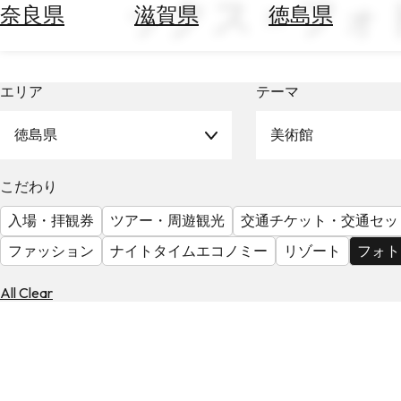
ックス × フ
空
ぶ
奈良県
滋賀県
徳島県
券
を
ホ
探
テ
す
エリア
テーマ
ル
を
為
探
徳島県
美術館
替
す
を
調
こだわり
べ
天
入場・拝観券
ツアー・周遊観光
交通チケット・交通セッ
る
気
を
ファッション
ナイトタイムエコノミー
リゾート
フォト
見
る
All Clear