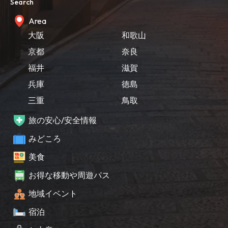
Search
Area
大阪
和歌山
京都
奈良
福井
滋賀
兵庫
徳島
三重
鳥取
旅の安心/安全情報
みどころ
美食
お得な移動や周遊パス
地域イベント
宿泊