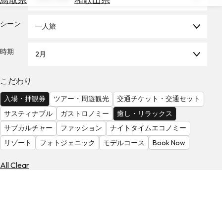
を
為
探
替
シーン
す
一人旅
を
調
時期
2月
べ
天
る
気
を
こだわり
見
入場・拝観券
ツアー・周遊観光
交通チケット・交通セット
る
サスティナブル
ガストロノミー
癒し・リラックス
サブカルチャー
ファッション
ナイトタイムエコノミー
リゾート
フォトジェニック
モデルコース
Book Now
All Clear