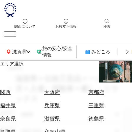
関西について
お役立ち情報
検索
旅の安心/安全
関西広域MAP
滋賀県
みどころ
情報
エリア選択
search
エ
リ
滋賀県 × 伝統工芸品 × 一人旅 × 2
ア
月 × 入場・拝観券 × 癒し・リラ
を
航
関西
大阪府
京都府
選
ックス
空
ぶ
券
福井県
兵庫県
三重県
を
エリア
滋賀県
ホ
探
奈良県
滋賀県
徳島県
テ
す
ル
テーマ
伝統工芸品
鳥取県
和歌山県