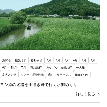
滋賀県
観光名所
移動手段
3月
4月
5月
6月
7月
8月
9月
10月
11月
家族旅行
カップル・夫婦旅行
一人旅
友人との旅
ツアー・周遊観光
癒し・リラックス
Book Now
ヨシ原の迷路を手漕ぎ舟で行く水郷めぐり
詳しく見る