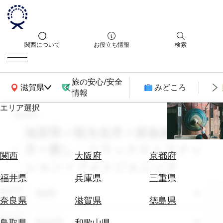
関西について
お役立ち情報
検索
旅の安心/安全
関西広域MAP
滋賀県
みどころ
情報
エリア選択
search
エ
リ
滋賀県 × 観光名所 × 家族旅行 × 5
ア
月 × 癒し・リラックス × ファッ
を
航
関西
大阪府
京都府
選
ション × フォトジェニック
空
ぶ
券
福井県
兵庫県
三重県
を
エリア
滋賀県
ホ
探
奈良県
滋賀県
徳島県
テ
す
ル
テーマ
観光名所
鳥取県
和歌山県