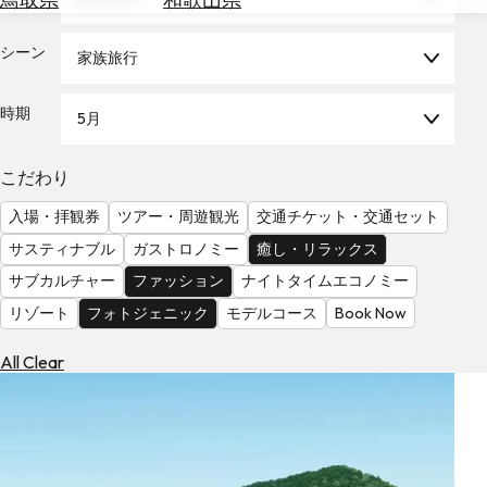
を
為
探
替
シーン
す
家族旅行
を
調
時期
5月
べ
天
る
気
を
こだわり
見
入場・拝観券
ツアー・周遊観光
交通チケット・交通セット
る
サスティナブル
ガストロノミー
癒し・リラックス
サブカルチャー
ファッション
ナイトタイムエコノミー
リゾート
フォトジェニック
モデルコース
Book Now
All Clear