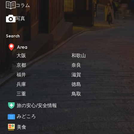
コラム
写真
Search
Area
大阪
和歌山
京都
奈良
福井
滋賀
兵庫
徳島
三重
鳥取
旅の安心/安全情報
みどころ
美食