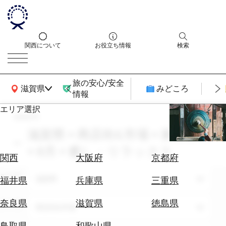
関西について
お役立ち情報
検索
旅の安心/安全
関西広域MAP
滋賀県
みどころ
情報
エリア選択
search
エ
リ
滋賀県 × 商店街&市場 × 家族旅行
ア
× 8月 × 癒し・リラックス
を
航
関西
大阪府
京都府
選
空
ぶ
エリア
券
滋賀県
福井県
兵庫県
三重県
を
ホ
探
奈良県
滋賀県
徳島県
テーマ
商店街&市場
テ
す
ル
鳥取県
和歌山県