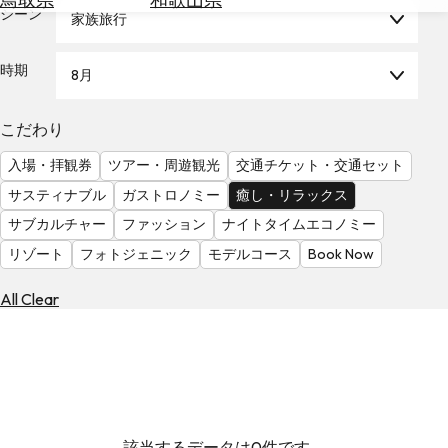
を
シーン
家族旅行
為
探
替
す
を
時期
8月
調
べ
天
こだわり
る
気
を
入場・拝観券
ツアー・周遊観光
交通チケット・交通セット
見
サスティナブル
ガストロノミー
癒し・リラックス
る
サブカルチャー
ファッション
ナイトタイムエコノミー
リゾート
フォトジェニック
モデルコース
Book Now
All Clear
該当するデータは0件です。