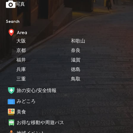
写真
Search
Area
大阪
和歌山
京都
奈良
福井
滋賀
兵庫
徳島
三重
鳥取
旅の安心/安全情報
みどころ
美食
お得な移動や周遊パス
地域イベント