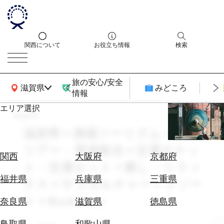
関西について
お役立ち情報
検索
旅の安心/安全
関西広域MAP
滋賀県
みどころ
情報
エリア選択
search
エ
リ
滋賀県 × 酒蔵ツーリズム × 通年 ×
ア
ツアー・周遊観光 × 交通チケッ
を
航
関西
大阪府
京都府
選
ト・交通セット × 癒し・リラッ
空
ぶ
券
福井県
兵庫県
三重県
クス × サブカルチャー × リゾー
を
ホ
ト × Book Now
探
奈良県
滋賀県
徳島県
テ
す
ル
鳥取県
和歌山県