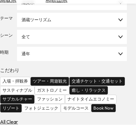
エリア
滋賀県
を
為
探
替
す
テーマ
酒蔵ツーリズム
を
調
べ
天
シーン
全て
る
気
を
時期
通年
見
る
こだわり
入場・拝観券
ツアー・周遊観光
交通チケット・交通セット
サスティナブル
ガストロノミー
癒し・リラックス
サブカルチャー
ファッション
ナイトタイムエコノミー
リゾート
フォトジェニック
モデルコース
Book Now
All Clear