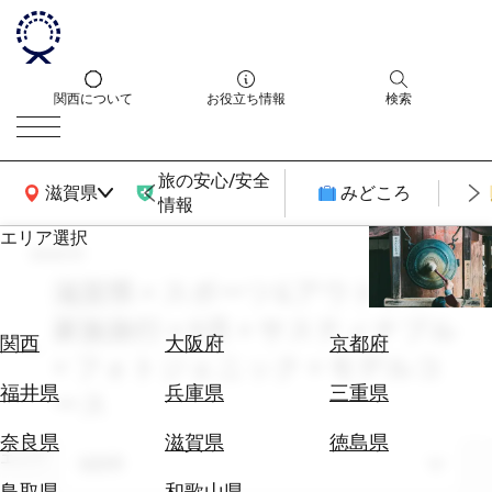
関西について
お役立ち情報
検索
旅の安心/安全
関西広域MAP
滋賀県
みどころ
情報
エリア選択
search
エ
リ
滋賀県 × スポーツ&アウトドア ×
ア
家族旅行 × 9月 × サスティナブル
を
航
関西
大阪府
京都府
選
× フォトジェニック × モデルコ
空
ぶ
券
福井県
兵庫県
三重県
ース
を
ホ
探
奈良県
滋賀県
徳島県
テ
エリア
す
滋賀県
ル
鳥取県
和歌山県