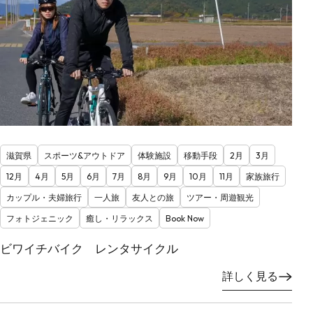
滋賀県
スポーツ&アウトドア
体験施設
移動手段
2月
3月
12月
4月
5月
6月
7月
8月
9月
10月
11月
家族旅行
カップル・夫婦旅行
一人旅
友人との旅
ツアー・周遊観光
フォトジェニック
癒し・リラックス
Book Now
ビワイチバイク レンタサイクル
詳しく見る