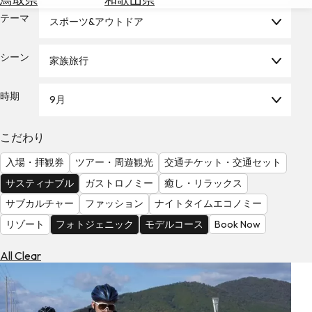
を
為
テーマ
探
スポーツ&アウトドア
替
す
を
シーン
家族旅行
調
べ
天
る
気
時期
9月
を
見
こだわり
る
入場・拝観券
ツアー・周遊観光
交通チケット・交通セット
サスティナブル
ガストロノミー
癒し・リラックス
サブカルチャー
ファッション
ナイトタイムエコノミー
リゾート
フォトジェニック
モデルコース
Book Now
All Clear