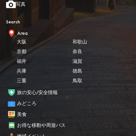
写真
Search
Area
大阪
和歌山
京都
奈良
福井
滋賀
兵庫
徳島
三重
鳥取
旅の安心/安全情報
みどころ
美食
お得な移動や周遊パス
地域イベント