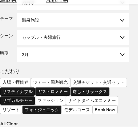
エリア
滋賀県
を
為
探
替
す
テーマ
温泉施設
を
調
べ
天
シーン
カップル・夫婦旅行
る
気
を
時期
2月
見
る
こだわり
入場・拝観券
ツアー・周遊観光
交通チケット・交通セット
サスティナブル
ガストロノミー
癒し・リラックス
サブカルチャー
ファッション
ナイトタイムエコノミー
リゾート
フォトジェニック
モデルコース
Book Now
All Clear