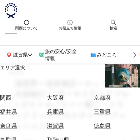
関西について
お役立ち情報
検索
旅の安心/安全
関西広域MAP
滋賀県
みどころ
情報
エリア選択
search
エ
リ
滋賀県 × 温泉施設 × カップル・
ア
夫婦旅行 × 2月 × サスティナブル
を
航
関西
大阪府
京都府
選
× ガストロノミー × 癒し・リラ
空
ぶ
券
福井県
兵庫県
三重県
ックス × サブカルチャー × フォ
を
ホ
トジェニック
探
奈良県
滋賀県
徳島県
テ
す
ル
鳥取県
和歌山県