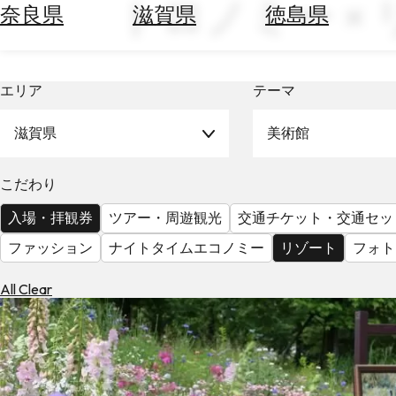
トロノミー × リ
空
ぶ
奈良県
滋賀県
徳島県
券
を
ホ
探
テ
す
エリア
テーマ
ル
を
為
探
滋賀県
美術館
替
す
を
調
こだわり
べ
天
入場・拝観券
ツアー・周遊観光
交通チケット・交通セッ
る
気
を
ファッション
ナイトタイムエコノミー
リゾート
フォト
見
る
All Clear