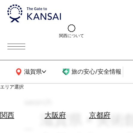
関西について
関西広域MAP
滋賀県
旅の安心/安全情報
エリア選択
search
エ
リ
滋賀県 × 美術館
関西
大阪府
京都府
ア
を
航
選