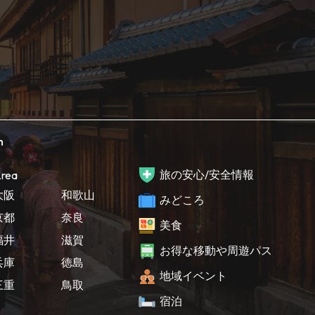
h
旅の安心/安全情報
rea
大阪
和歌山
みどころ
京都
奈良
美食
福井
滋賀
お得な移動や周遊パス
兵庫
徳島
地域イベント
三重
鳥取
宿泊