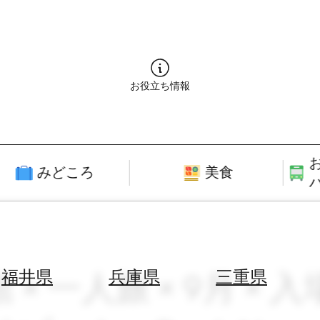
お役立ち情報
みどころ
美食
 × 一人旅 × 9月 × 
福井県
兵庫県
三重県