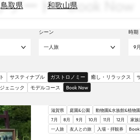
ゾート × Book Now
鳥取県
和歌山県
シーン
時期
一人旅
9
ト
サスティナブル
ガストロノミー
癒し・リラックス
ジェニック
モデルコース
Book Now
滋賀県
庭園&公園
動物園&水族館&植物
7月
8月
9月
10月
11月
12月
家族
一人旅
友人との旅
入場・拝観券
Book