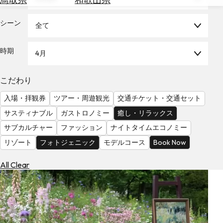
を
為
探
替
シーン
全て
す
を
調
時期
4月
べ
天
る
気
を
こだわり
見
入場・拝観券
ツアー・周遊観光
交通チケット・交通セット
る
サスティナブル
ガストロノミー
癒し・リラックス
サブカルチャー
ファッション
ナイトタイムエコノミー
リゾート
フォトジェニック
モデルコース
Book Now
All Clear