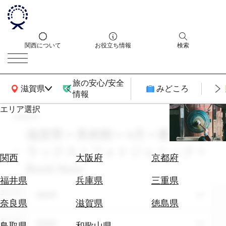
関西について
お役立ち情報
検索
旅の安心/安全
関西広域MAP
滋賀県
みどころ
情報
エリア選択
search
エ
リ
滋賀県 × 美術館 × 4月 × 癒し・リ
ア
ラックス × フォトジェニック ×
を
航
関西
大阪府
京都府
選
Book Now
空
ぶ
券
福井県
兵庫県
三重県
を
エリア
滋賀県
ホ
探
奈良県
滋賀県
徳島県
テ
す
ル
テーマ
美術館
鳥取県
和歌山県