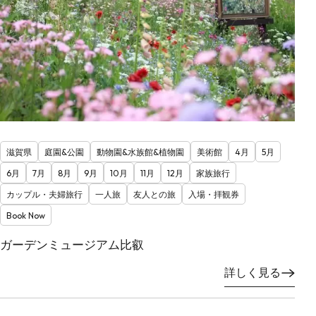
滋賀県
庭園&公園
動物園&水族館&植物園
美術館
4月
5月
6月
7月
8月
9月
10月
11月
12月
家族旅行
カップル・夫婦旅行
一人旅
友人との旅
入場・拝観券
Book Now
ガーデンミュージアム比叡
詳しく見る