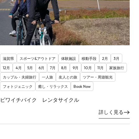
滋賀県
スポーツ&アウトドア
体験施設
移動手段
2月
3月
12月
4月
5月
6月
7月
8月
9月
10月
11月
家族旅行
カップル・夫婦旅行
一人旅
友人との旅
ツアー・周遊観光
フォトジェニック
癒し・リラックス
Book Now
ビワイチバイク レンタサイクル
詳しく見る