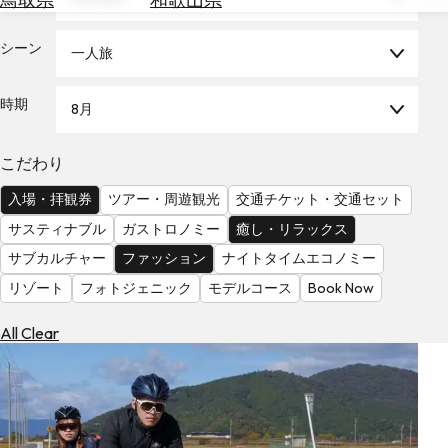
を
為
探
替
シーン
す
一人旅
を
調
時期
8月
べ
天
る
気
を
こだわり
見
入場・拝観券
ツアー・周遊観光
交通チケット・交通セット
る
サスティナブル
ガストロノミー
癒し・リラックス
サブカルチャー
ファッション
ナイトタイムエコノミー
リゾート
フォトジェニック
モデルコース
Book Now
All Clear