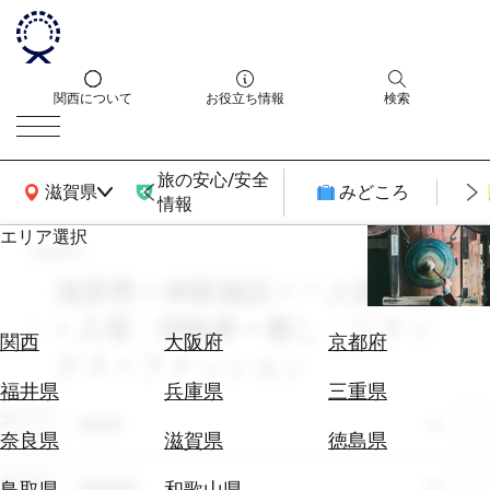
関西について
お役立ち情報
検索
旅の安心/安全
関西広域MAP
滋賀県
みどころ
情報
エリア選択
search
エ
リ
滋賀県 × 体験施設 × 一人旅 × 8月
ア
× 入場・拝観券 × 癒し・リラッ
を
航
関西
大阪府
京都府
選
クス × ファッション
空
ぶ
券
福井県
兵庫県
三重県
を
エリア
滋賀県
ホ
探
奈良県
滋賀県
徳島県
テ
す
ル
テーマ
体験施設
鳥取県
和歌山県