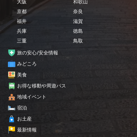
大阪
和歌山
京都
奈良
福井
滋賀
兵庫
徳島
三重
鳥取
旅の安心/安全情報
みどころ
美食
お得な移動や周遊パス
地域イベント
宿泊
お土産
最新情報