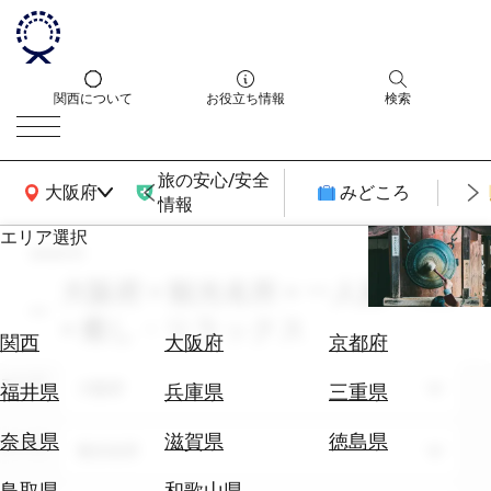
関西について
お役立ち情報
検索
旅の安心/安全
関西広域MAP
大阪府
みどころ
情報
エリア選択
search
エ
リ
大阪府 × 観光名所 × 一人旅 × 6月
ア
× 癒し・リラックス
を
航
関西
大阪府
京都府
選
空
ぶ
エリア
券
大阪府
福井県
兵庫県
三重県
を
ホ
探
奈良県
滋賀県
徳島県
テーマ
観光名所
テ
す
ル
鳥取県
和歌山県