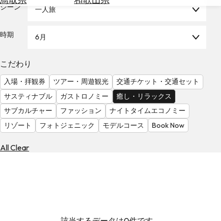
を
シーン
一人旅
為
探
替
す
を
時期
6月
調
べ
天
こだわり
る
気
を
入場・拝観券
ツアー・周遊観光
交通チケット・交通セット
見
サスティナブル
ガストロノミー
癒し・リラックス
る
サブカルチャー
ファッション
ナイトタイムエコノミー
リゾート
フォトジェニック
モデルコース
Book Now
All Clear
該当するデータは0件です。