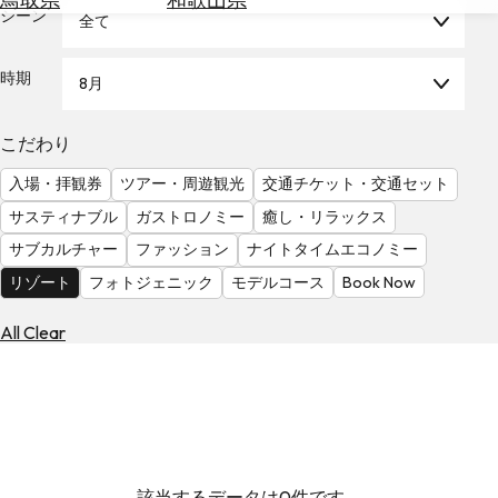
を
シーン
全て
為
探
替
す
を
時期
8月
調
べ
天
こだわり
る
気
を
入場・拝観券
ツアー・周遊観光
交通チケット・交通セット
見
サスティナブル
ガストロノミー
癒し・リラックス
る
サブカルチャー
ファッション
ナイトタイムエコノミー
リゾート
フォトジェニック
モデルコース
Book Now
All Clear
該当するデータは0件です。