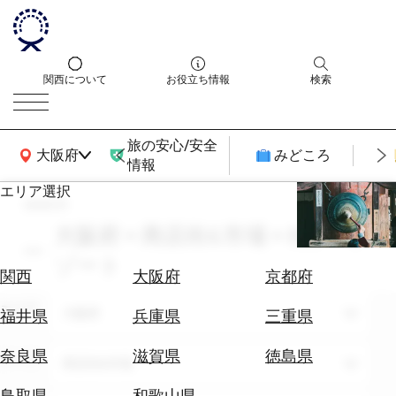
関西について
お役立ち情報
検索
旅の安心/安全
関西広域MAP
大阪府
みどころ
情報
エリア選択
search
エ
リ
大阪府 × 商店街&市場 × 8月 × リ
ア
ゾート
を
航
関西
大阪府
京都府
選
空
ぶ
エリア
券
大阪府
福井県
兵庫県
三重県
を
ホ
探
奈良県
滋賀県
徳島県
テーマ
商店街&市場
テ
す
ル
鳥取県
和歌山県