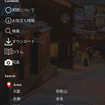
Contents
関西について
お役立ち情報
検索
ダウンロード
コラム
写真
Search
Area
大阪
和歌山
京都
奈良