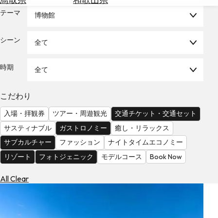
を
為
テーマ
探
博物館
替
す
を
シーン
全て
調
べ
天
る
気
時期
全て
を
見
こだわり
る
入場・拝観券
ツアー・周遊観光
交通チケット・交通セット
サスティナブル
ガストロノミー
癒し・リラックス
サブカルチャー
ファッション
ナイトタイムエコノミー
リゾート
フォトジェニック
モデルコース
Book Now
All Clear