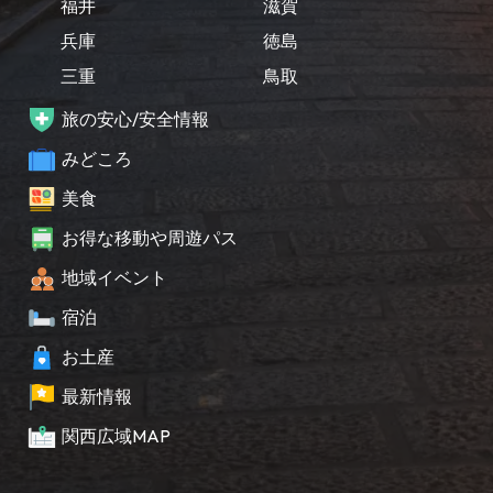
福井
滋賀
兵庫
徳島
三重
鳥取
旅の安心/安全情報
みどころ
美食
お得な移動や周遊パス
地域イベント
宿泊
お土産
最新情報
関西広域MAP