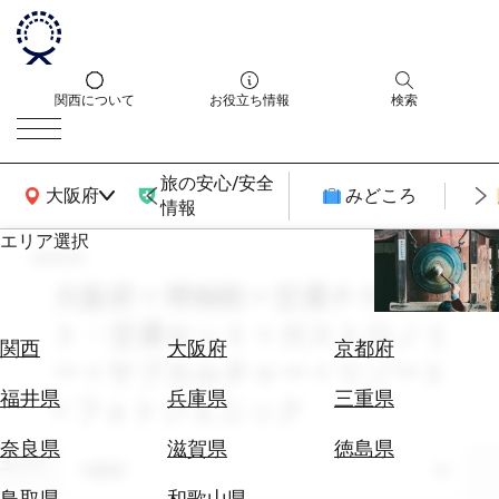
関西について
お役立ち情報
検索
旅の安心/安全
関西広域MAP
大阪府
みどころ
情報
エリア選択
search
エ
リ
大阪府 × 博物館 × 交通チケッ
ア
ト・交通セット × ガストロノミ
を
航
関西
大阪府
京都府
選
ー × サブカルチャー × リゾート
空
ぶ
券
福井県
兵庫県
三重県
× フォトジェニック
を
ホ
探
奈良県
滋賀県
徳島県
テ
エリア
す
大阪府
ル
鳥取県
和歌山県