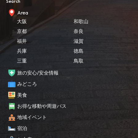
Search
Area
大阪
和歌山
京都
奈良
福井
滋賀
兵庫
徳島
三重
鳥取
旅の安心/安全情報
みどころ
美食
お得な移動や周遊パス
地域イベント
宿泊