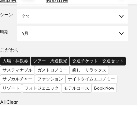
を
為
探
替
シーン
す
全て
を
調
時期
4月
べ
天
る
気
を
こだわり
見
入場・拝観券
ツアー・周遊観光
交通チケット・交通セット
る
サスティナブル
ガストロノミー
癒し・リラックス
サブカルチャー
ファッション
ナイトタイムエコノミー
リゾート
フォトジェニック
モデルコース
Book Now
All Clear