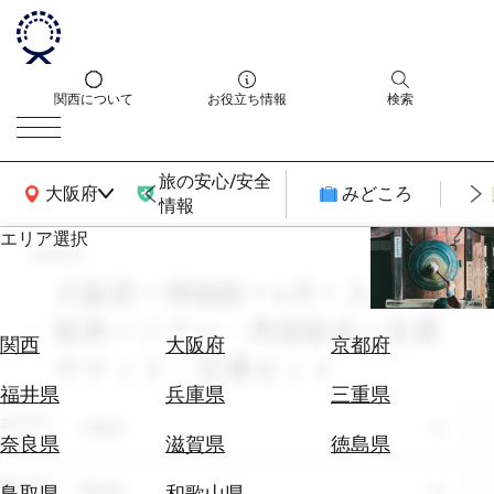
関西について
お役立ち情報
検索
旅の安心/安全
関西広域MAP
大阪府
みどころ
情報
エリア選択
search
エ
リ
大阪府 × 博物館 × 4月 × 入場・拝
ア
観券 × ツアー・周遊観光 × 交通
を
航
関西
大阪府
京都府
選
チケット・交通セット
空
ぶ
券
福井県
兵庫県
三重県
を
エリア
大阪府
ホ
探
奈良県
滋賀県
徳島県
テ
す
ル
テーマ
博物館
鳥取県
和歌山県