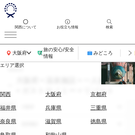
関西について
お役立ち情報
検索
旅の安心/安全
関西広域MAP
大阪府
みどころ
情報
エリア選択
search
エ
リ
大阪府 × 温泉施設 × 一人旅 × 7月
ア
× ガストロノミー × リゾート
を
航
関西
大阪府
京都府
選
空
ぶ
エリア
券
大阪府
福井県
兵庫県
三重県
を
ホ
探
奈良県
滋賀県
徳島県
テーマ
温泉施設
テ
す
ル
鳥取県
和歌山県