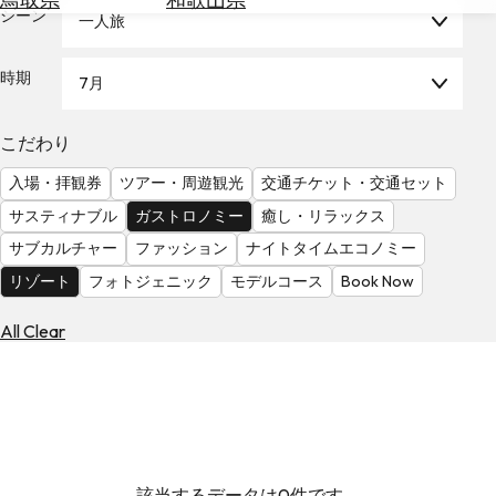
を
シーン
一人旅
為
探
替
す
を
時期
7月
調
べ
天
こだわり
る
気
を
入場・拝観券
ツアー・周遊観光
交通チケット・交通セット
見
サスティナブル
ガストロノミー
癒し・リラックス
る
サブカルチャー
ファッション
ナイトタイムエコノミー
リゾート
フォトジェニック
モデルコース
Book Now
All Clear
該当するデータは0件です。