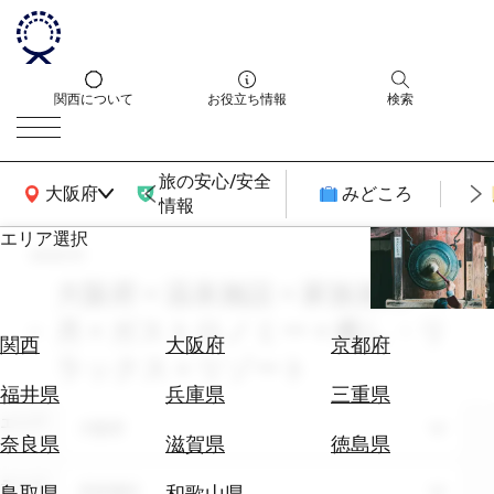
関西について
お役立ち情報
検索
旅の安心/安全
関西広域MAP
大阪府
みどころ
情報
エリア選択
search
エ
リ
大阪府 × 温泉施設 × 家族旅行 × 7
ア
月 × ガストロノミー × 癒し・リ
を
航
関西
大阪府
京都府
選
ラックス × リゾート
空
ぶ
券
福井県
兵庫県
三重県
を
エリア
大阪府
ホ
探
奈良県
滋賀県
徳島県
テ
す
ル
テーマ
温泉施設
鳥取県
和歌山県