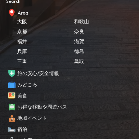
Search
Area
大阪
和歌山
京都
奈良
福井
滋賀
兵庫
徳島
三重
鳥取
旅の安心/安全情報
みどころ
美食
お得な移動や周遊パス
地域イベント
宿泊