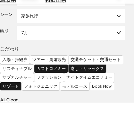
を
為
探
替
シーン
す
家族旅行
を
調
時期
7月
べ
天
る
気
を
こだわり
見
入場・拝観券
ツアー・周遊観光
交通チケット・交通セット
る
サスティナブル
ガストロノミー
癒し・リラックス
サブカルチャー
ファッション
ナイトタイムエコノミー
リゾート
フォトジェニック
モデルコース
Book Now
All Clear