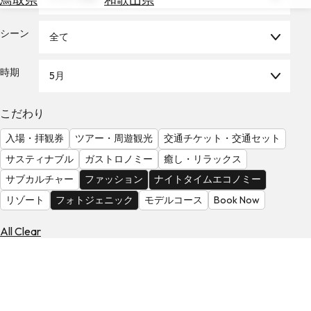
を
為
探
替
シーン
す
全て
を
調
時期
5月
べ
天
る
気
を
こだわり
見
入場・拝観券
ツアー・周遊観光
交通チケット・交通セット
る
サスティナブル
ガストロノミー
癒し・リラックス
サブカルチャー
ファッション
ナイトタイムエコノミー
リゾート
フォトジェニック
モデルコース
Book Now
All Clear