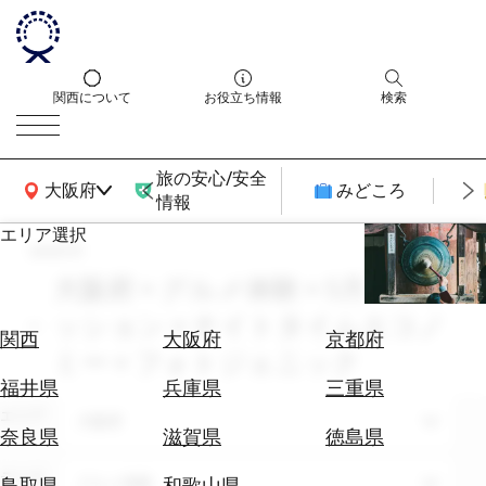
関西について
お役立ち情報
検索
旅の安心/安全
関西広域MAP
大阪府
みどころ
情報
エリア選択
search
エ
リ
大阪府 × グルメ体験 × 5月 × ファ
ア
ッション × ナイトタイムエコノ
を
航
関西
大阪府
京都府
選
ミー × フォトジェニック
空
ぶ
券
福井県
兵庫県
三重県
を
エリア
大阪府
ホ
探
奈良県
滋賀県
徳島県
テ
す
ル
テーマ
グルメ体験
鳥取県
和歌山県