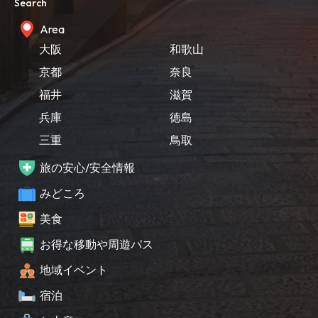
Search
Area
大阪
和歌山
京都
奈良
福井
滋賀
兵庫
徳島
三重
鳥取
旅の安心/安全情報
みどころ
美食
お得な移動や周遊パス
地域イベント
宿泊