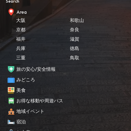
Search
Area
大阪
和歌山
京都
奈良
福井
滋賀
兵庫
徳島
三重
鳥取
旅の安心/安全情報
みどころ
美食
お得な移動や周遊パス
地域イベント
宿泊