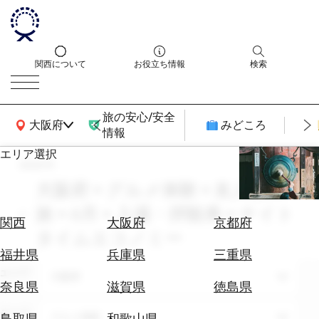
関西について
お役立ち情報
検索
旅の安心/安全
関西広域MAP
大阪府
みどころ
情報
エリア選択
search
エ
リ
大阪府 × グルメ体験 × 友人との
ア
旅 × 6月 × 入場・拝観券 × ナイト
を
航
関西
大阪府
京都府
選
タイムエコノミー
空
ぶ
券
福井県
兵庫県
三重県
を
エリア
大阪府
ホ
探
奈良県
滋賀県
徳島県
テ
す
ル
テーマ
グルメ体験
鳥取県
和歌山県