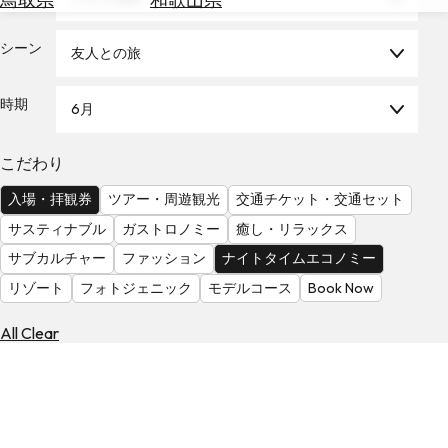
を
為
探
替
シーン
す
友人との旅
を
調
時期
6月
べ
天
る
気
を
こだわり
見
入場・拝観券
ツアー・周遊観光
交通チケット・交通セット
る
サスティナブル
ガストロノミー
癒し・リラックス
サブカルチャー
ファッション
ナイトタイムエコノミー
リゾート
フォトジェニック
モデルコース
Book Now
All Clear