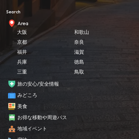
Search
Area
大阪
和歌山
京都
奈良
福井
滋賀
兵庫
徳島
三重
鳥取
旅の安心/安全情報
みどころ
美食
お得な移動や周遊パス
地域イベント