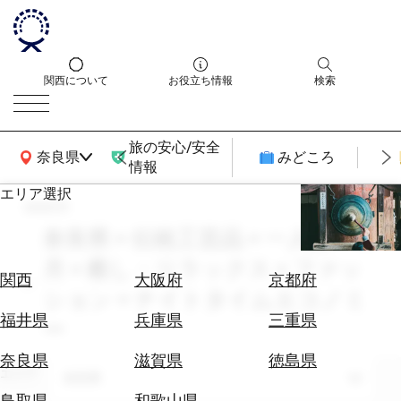
関西について
お役立ち情報
検索
旅の安心/安全
関西広域MAP
奈良県
みどころ
情報
エリア選択
search
エ
リ
奈良県 × 伝統工芸品 × 一人旅 × 10
ア
月 × 癒し・リラックス × ファッ
を
航
関西
大阪府
京都府
選
ション × ナイトタイムエコノミ
空
ぶ
券
福井県
兵庫県
三重県
ー
を
ホ
探
奈良県
滋賀県
徳島県
テ
エリア
す
奈良県
ル
鳥取県
和歌山県