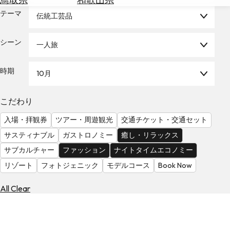
を
為
テーマ
探
伝統工芸品
替
す
を
シーン
一人旅
調
べ
天
る
気
時期
10月
を
見
こだわり
る
入場・拝観券
ツアー・周遊観光
交通チケット・交通セット
サスティナブル
ガストロノミー
癒し・リラックス
サブカルチャー
ファッション
ナイトタイムエコノミー
リゾート
フォトジェニック
モデルコース
Book Now
All Clear