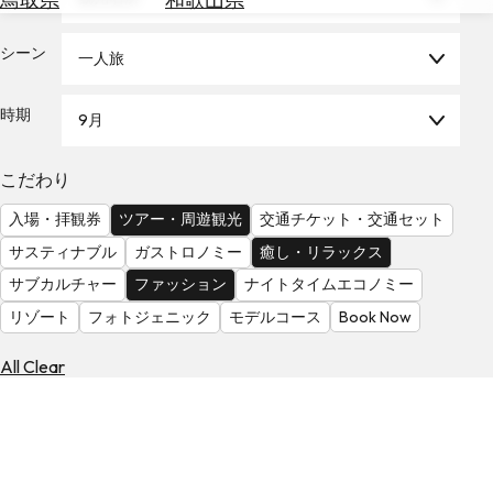
を
為
探
替
シーン
す
一人旅
を
調
時期
9月
べ
天
る
気
を
こだわり
見
入場・拝観券
ツアー・周遊観光
交通チケット・交通セット
る
サスティナブル
ガストロノミー
癒し・リラックス
サブカルチャー
ファッション
ナイトタイムエコノミー
リゾート
フォトジェニック
モデルコース
Book Now
All Clear