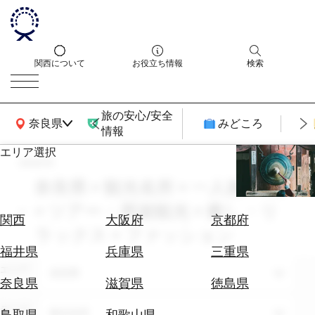
関西について
お役立ち情報
検索
旅の安心/安全
関西広域MAP
奈良県
みどころ
情報
エリア選択
search
エ
リ
奈良県 × 観光名所 × 一人旅 × 9月
ア
× ツアー・周遊観光 × 癒し・リ
を
航
関西
大阪府
京都府
選
ラックス × ファッション
空
ぶ
券
福井県
兵庫県
三重県
を
エリア
奈良県
ホ
探
奈良県
滋賀県
徳島県
テ
す
ル
テーマ
観光名所
鳥取県
和歌山県