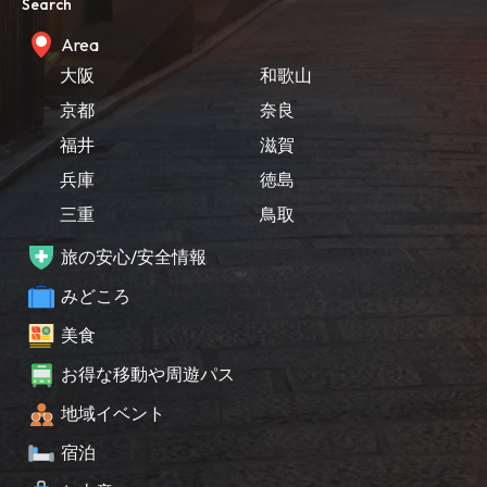
Search
Area
大阪
和歌山
京都
奈良
福井
滋賀
兵庫
徳島
三重
鳥取
旅の安心/安全情報
みどころ
美食
お得な移動や周遊パス
地域イベント
宿泊