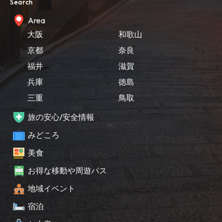
Search
Area
大阪
和歌山
京都
奈良
福井
滋賀
兵庫
徳島
三重
鳥取
旅の安心/安全情報
みどころ
美食
お得な移動や周遊パス
地域イベント
宿泊