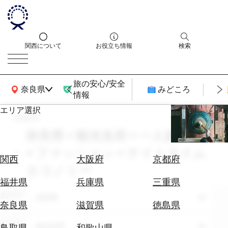
関西について
お役立ち情報
検索
旅の安心/安全
関西広域MAP
奈良県
みどころ
情報
エリア選択
search
エ
リ
奈良県 × 観光名所 × 一人旅 × 9月
ア
× ファッション × ナイトタイム
を
航
関西
大阪府
京都府
選
エコノミー
空
ぶ
券
福井県
兵庫県
三重県
を
エリア
奈良県
ホ
探
奈良県
滋賀県
徳島県
テ
す
ル
テーマ
観光名所
鳥取県
和歌山県