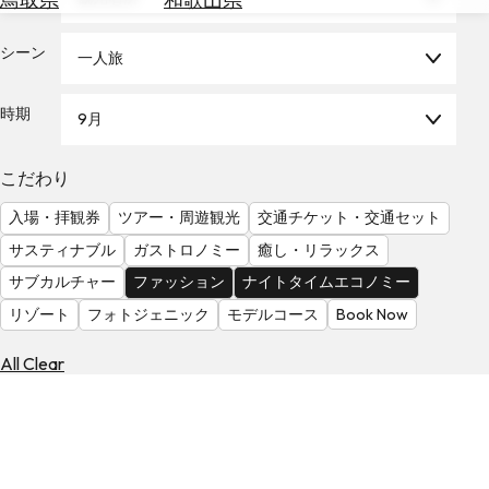
を
為
探
替
シーン
す
一人旅
を
調
時期
9月
べ
天
る
気
を
こだわり
見
入場・拝観券
ツアー・周遊観光
交通チケット・交通セット
る
サスティナブル
ガストロノミー
癒し・リラックス
サブカルチャー
ファッション
ナイトタイムエコノミー
リゾート
フォトジェニック
モデルコース
Book Now
All Clear