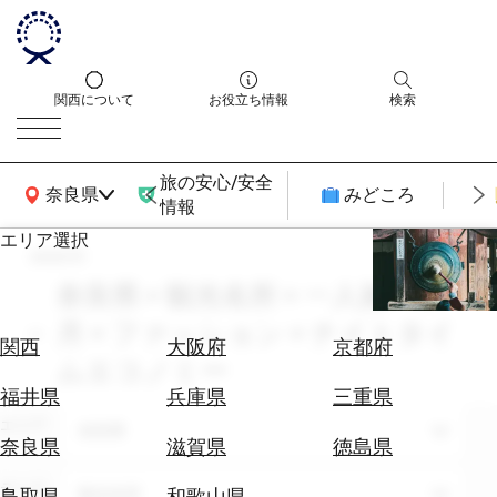
関西について
お役立ち情報
検索
旅の安心/安全
関西広域MAP
奈良県
みどころ
情報
エリア選択
search
エ
リ
奈良県 × 観光名所 × 一人旅 × 10
ア
月 × ファッション × ナイトタイ
を
航
関西
大阪府
京都府
選
ムエコノミー
空
ぶ
券
福井県
兵庫県
三重県
を
エリア
奈良県
ホ
探
奈良県
滋賀県
徳島県
テ
す
ル
テーマ
観光名所
鳥取県
和歌山県