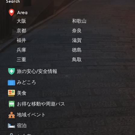
Search
Area
大阪
和歌山
京都
奈良
福井
滋賀
兵庫
徳島
三重
鳥取
旅の安心/安全情報
みどころ
美食
お得な移動や周遊パス
地域イベント
宿泊