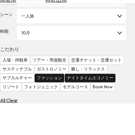
を
為
探
替
シーン
す
一人旅
を
調
時期
10月
べ
天
る
気
を
こだわり
見
入場・拝観券
ツアー・周遊観光
交通チケット・交通セット
る
サスティナブル
ガストロノミー
癒し・リラックス
サブカルチャー
ファッション
ナイトタイムエコノミー
リゾート
フォトジェニック
モデルコース
Book Now
All Clear