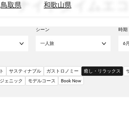
ン × ナイトタイムエ
鳥取県
和歌山県
シーン
時期
一人旅
6
ト
サスティナブル
ガストロノミー
癒し・リラックス
ジェニック
モデルコース
Book Now