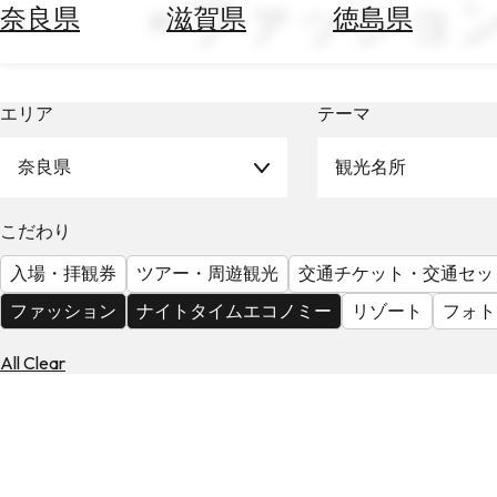
× ファッショ
空
ぶ
奈良県
滋賀県
徳島県
券
を
ホ
探
テ
す
エリア
テーマ
ル
を
為
探
奈良県
観光名所
替
す
を
調
こだわり
べ
天
入場・拝観券
ツアー・周遊観光
交通チケット・交通セッ
る
気
を
ファッション
ナイトタイムエコノミー
リゾート
フォト
見
る
All Clear