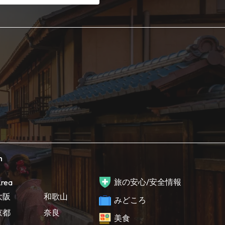
h
旅の安心/安全情報
rea
大阪
和歌山
みどころ
京都
奈良
美食