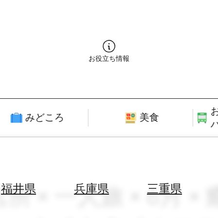
お役立ち情報
みどころ
美食
名所 × 一人旅 × 6月
福井県
兵庫県
三重県