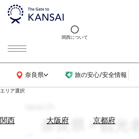
関西について
関西広域MAP
奈良県
旅の安心/安全情報
エリア選択
search
エ
リ
奈良県 × 観光
関西
大阪府
京都府
ア
を
航
選