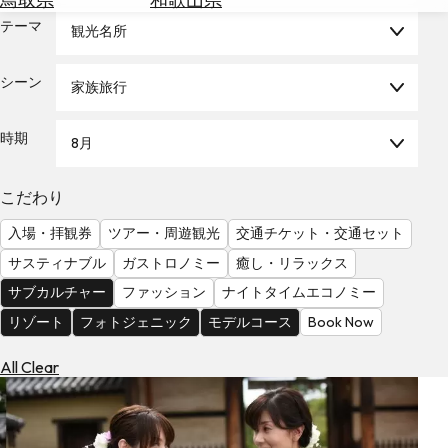
を
為
テーマ
探
観光名所
替
す
を
シーン
家族旅行
調
べ
天
る
気
時期
8月
を
見
こだわり
る
入場・拝観券
ツアー・周遊観光
交通チケット・交通セット
サスティナブル
ガストロノミー
癒し・リラックス
サブカルチャー
ファッション
ナイトタイムエコノミー
リゾート
フォトジェニック
モデルコース
Book Now
All Clear