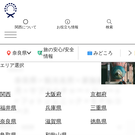
関西について
お役立ち情報
検索
旅の安心/安全
関西広域MAP
奈良県
みどころ
情報
エリア選択
search
エ
リ
奈良県 × 観光名所 × 家族旅行 × 8
ア
月 × サブカルチャー × リゾート
を
航
関西
大阪府
京都府
選
× フォトジェニック × モデルコ
空
ぶ
券
福井県
兵庫県
三重県
ース
を
ホ
探
奈良県
滋賀県
徳島県
テ
エリア
す
奈良県
ル
鳥取県
和歌山県