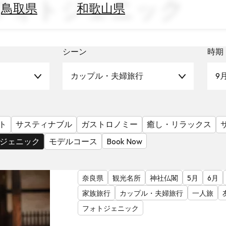
 フォトジェニック
鳥取県
和歌山県
シーン
時期
カップル・夫婦旅行
9
ト
サスティナブル
ガストロノミー
癒し・リラックス
ジェニック
モデルコース
Book Now
奈良県
観光名所
神社仏閣
5月
6月
家族旅行
カップル・夫婦旅行
一人旅
フォトジェニック