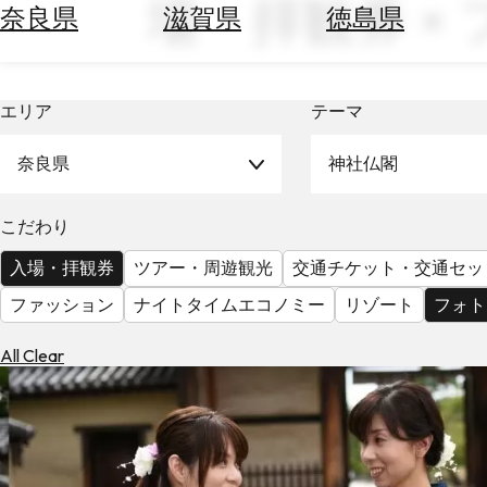
場・拝観券 ×
空
ぶ
奈良県
滋賀県
徳島県
券
を
ホ
探
テ
す
エリア
テーマ
ル
を
為
探
奈良県
神社仏閣
替
す
を
調
こだわり
べ
天
入場・拝観券
ツアー・周遊観光
交通チケット・交通セッ
る
気
を
ファッション
ナイトタイムエコノミー
リゾート
フォト
見
る
All Clear