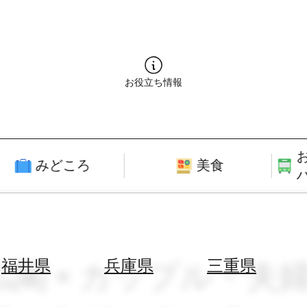
お役立ち情報
みどころ
美食
仏閣 × カップル・夫婦旅
福井県
兵庫県
三重県