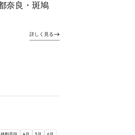
 古都奈良・斑鳩
詳しく見る
移動手段
4月
5月
6月