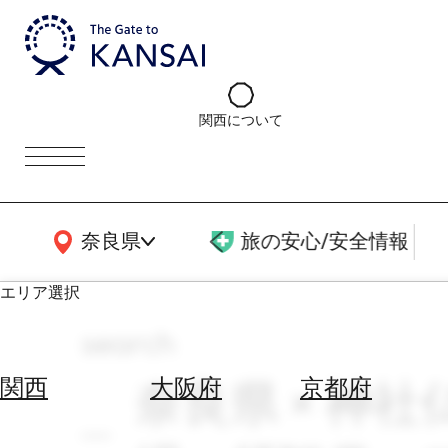
関西について
関西広域MAP
奈良県
旅の安心/安全情報
エリア選択
search
エ
リ
奈良県 × 神社
関西
大阪府
京都府
ア
を
航
選