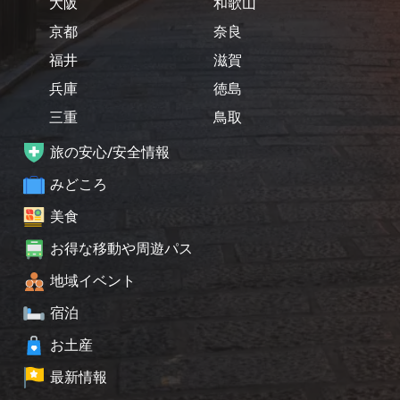
大阪
和歌山
京都
奈良
福井
滋賀
兵庫
徳島
三重
鳥取
旅の安心/安全情報
みどころ
美食
お得な移動や周遊パス
地域イベント
宿泊
お土産
最新情報