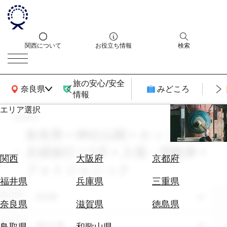
関西について
お役立ち情報
検索
旅の安心/安全
関西広域MAP
奈良県
みどころ
情報
エリア選択
search
エ
リ
奈良県 × 神社仏閣 × カップル・
ア
夫婦旅行 × 11月 × 入場・拝観券 ×
を
航
関西
大阪府
京都府
選
フォトジェニック
空
ぶ
券
福井県
兵庫県
三重県
を
エリア
奈良県
ホ
探
奈良県
滋賀県
徳島県
テ
す
ル
テーマ
神社仏閣
鳥取県
和歌山県