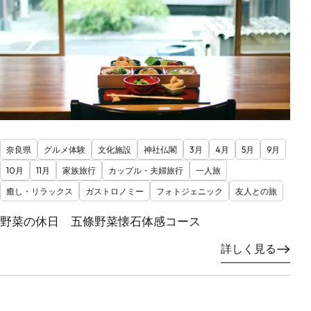
奈良県
グルメ体験
文化施設
神社仏閣
3月
4月
5月
9月
10月
11月
家族旅行
カップル・夫婦旅行
一人旅
癒し・リラックス
ガストロノミー
フォトジェニック
友人との旅
野菜の休日 五條野菜懐石体感コース
詳しく見る