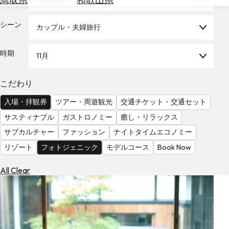
を
為
探
替
シーン
す
カップル・夫婦旅行
を
調
時期
11月
べ
天
る
気
を
こだわり
見
入場・拝観券
ツアー・周遊観光
交通チケット・交通セット
る
サスティナブル
ガストロノミー
癒し・リラックス
サブカルチャー
ファッション
ナイトタイムエコノミー
リゾート
フォトジェニック
モデルコース
Book Now
All Clear