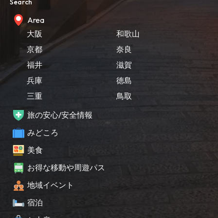
Search
Area
大阪
和歌山
京都
奈良
福井
滋賀
兵庫
徳島
三重
鳥取
旅の安心/安全情報
みどころ
美食
お得な移動や周遊パス
地域イベント
宿泊