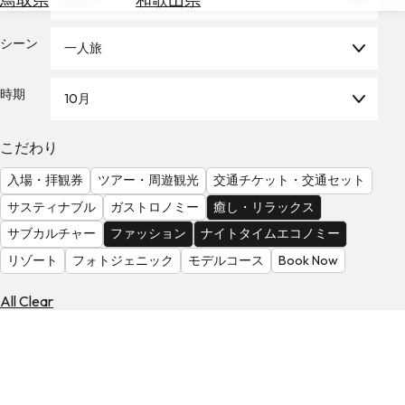
を
為
探
替
シーン
す
一人旅
を
調
時期
10月
べ
天
る
気
を
こだわり
見
入場・拝観券
ツアー・周遊観光
交通チケット・交通セット
る
サスティナブル
ガストロノミー
癒し・リラックス
サブカルチャー
ファッション
ナイトタイムエコノミー
リゾート
フォトジェニック
モデルコース
Book Now
All Clear