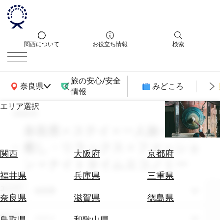
関西について
お役立ち情報
検索
旅の安心/安全
関西広域MAP
奈良県
みどころ
情報
エリア選択
search
エ
リ
奈良県 × ステイ × 一人旅 × 10月 ×
ア
癒し・リラックス × ファッショ
を
航
関西
大阪府
京都府
選
ン × ナイトタイムエコノミー
空
ぶ
券
福井県
兵庫県
三重県
を
エリア
奈良県
ホ
探
奈良県
滋賀県
徳島県
テ
す
ル
テーマ
ステイ
鳥取県
和歌山県