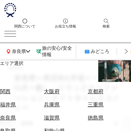
関西について
お役立ち情報
検索
旅の安心/安全
関西広域MAP
奈良県
みどころ
情報
エリア選択
search
エ
リ
奈良県 × 商店街&市場 × 一人旅 ×
ア
10月 × 癒し・リラックス × ファ
を
航
関西
大阪府
京都府
選
ッション × ナイトタイムエコノ
空
ぶ
券
福井県
兵庫県
三重県
ミー
を
ホ
探
奈良県
滋賀県
徳島県
テ
エリア
す
奈良県
ル
鳥取県
和歌山県