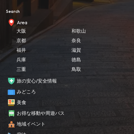
Search
Area
大阪
和歌山
京都
奈良
福井
滋賀
兵庫
徳島
三重
鳥取
旅の安心/安全情報
みどころ
美食
お得な移動や周遊パス
地域イベント