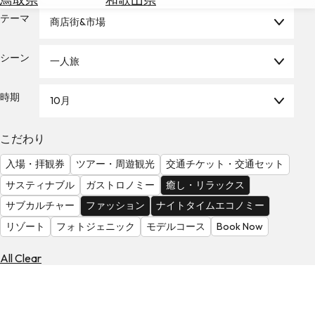
を
為
テーマ
探
商店街&市場
替
す
を
シーン
一人旅
調
べ
天
る
気
時期
10月
を
見
こだわり
る
入場・拝観券
ツアー・周遊観光
交通チケット・交通セット
サスティナブル
ガストロノミー
癒し・リラックス
サブカルチャー
ファッション
ナイトタイムエコノミー
リゾート
フォトジェニック
モデルコース
Book Now
All Clear