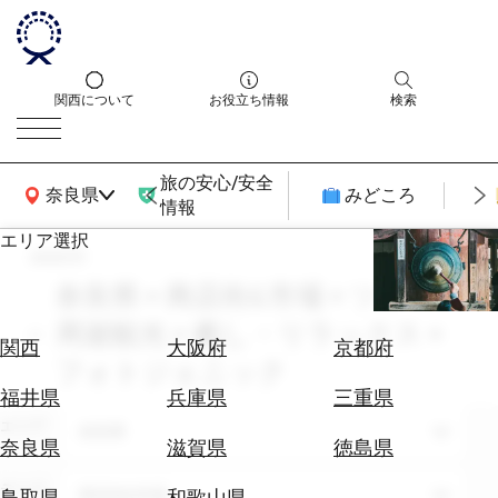
関西について
お役立ち情報
検索
旅の安心/安全
関西広域MAP
奈良県
みどころ
情報
エリア選択
search
エ
リ
奈良県 × 商店街&市場 × ツアー・
ア
周遊観光 × 癒し・リラックス ×
を
航
関西
大阪府
京都府
選
フォトジェニック
空
ぶ
券
福井県
兵庫県
三重県
を
エリア
奈良県
ホ
探
奈良県
滋賀県
徳島県
テ
す
ル
テーマ
商店街&市場
鳥取県
和歌山県