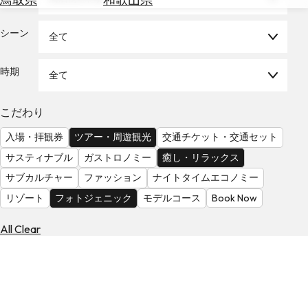
を
為
探
替
シーン
す
全て
を
調
時期
全て
べ
天
る
気
を
こだわり
見
入場・拝観券
ツアー・周遊観光
交通チケット・交通セット
る
サスティナブル
ガストロノミー
癒し・リラックス
サブカルチャー
ファッション
ナイトタイムエコノミー
リゾート
フォトジェニック
モデルコース
Book Now
All Clear