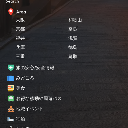
Search
Area
大阪
和歌山
京都
奈良
福井
滋賀
兵庫
徳島
三重
鳥取
旅の安心/安全情報
みどころ
美食
お得な移動や周遊パス
地域イベント
宿泊