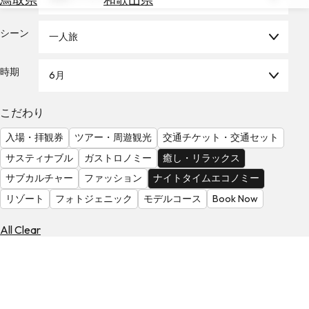
を
為
探
替
シーン
す
一人旅
を
調
時期
6月
べ
天
る
気
を
こだわり
見
入場・拝観券
ツアー・周遊観光
交通チケット・交通セット
る
サスティナブル
ガストロノミー
癒し・リラックス
サブカルチャー
ファッション
ナイトタイムエコノミー
リゾート
フォトジェニック
モデルコース
Book Now
All Clear