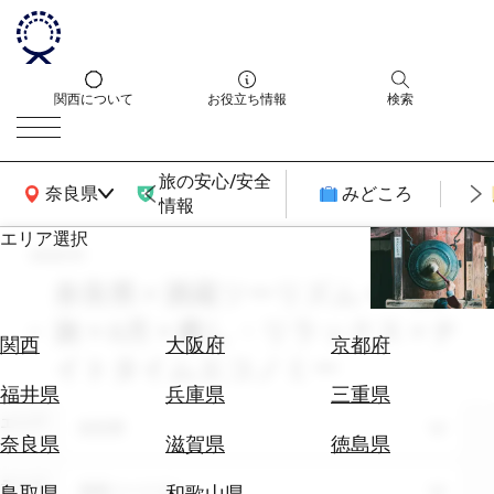
関西について
お役立ち情報
検索
旅の安心/安全
関西広域MAP
奈良県
みどころ
情報
エリア選択
search
エ
リ
奈良県 × 酒蔵ツーリズム × 一人
ア
旅 × 6月 × 癒し・リラックス × ナ
を
航
関西
大阪府
京都府
選
イトタイムエコノミー
空
ぶ
券
福井県
兵庫県
三重県
を
エリア
奈良県
ホ
探
奈良県
滋賀県
徳島県
テ
す
ル
テーマ
酒蔵ツーリズム
鳥取県
和歌山県