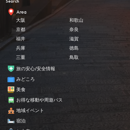
Search
Area
大阪
和歌山
京都
奈良
福井
滋賀
兵庫
徳島
三重
鳥取
旅の安心/安全情報
みどころ
美食
お得な移動や周遊パス
地域イベント
宿泊