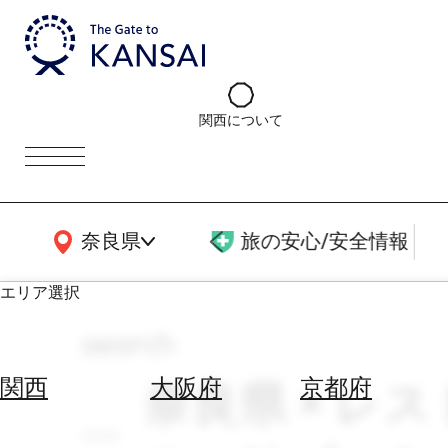
関西について
関西広域MAP
奈良県
旅の安心/安全情報
エリア選択
search
エ
リ
奈良県 × レス
関西
大阪府
京都府
ア
を
航
選