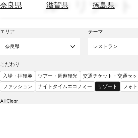
ル × リゾート
空
ぶ
奈良県
滋賀県
徳島県
券
を
ホ
探
テ
す
エリア
テーマ
ル
を
為
探
奈良県
レストラン
替
す
を
調
こだわり
べ
天
入場・拝観券
ツアー・周遊観光
交通チケット・交通セッ
る
気
を
ファッション
ナイトタイムエコノミー
リゾート
フォト
見
る
All Clear