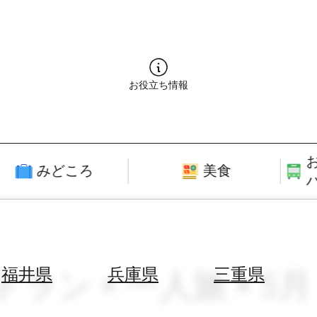
お役立ち情報
みどころ
美食
トラン × 一人旅 × 5
福井県
兵庫県
三重県