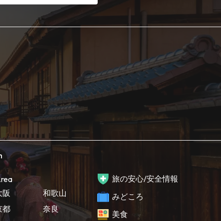
h
旅の安心/安全情報
rea
大阪
和歌山
みどころ
京都
奈良
美食