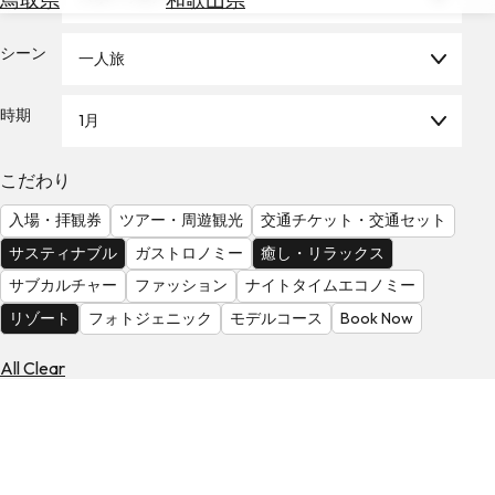
を
為
探
替
シーン
す
一人旅
を
調
時期
1月
べ
天
る
気
を
こだわり
見
入場・拝観券
ツアー・周遊観光
交通チケット・交通セット
る
サスティナブル
ガストロノミー
癒し・リラックス
サブカルチャー
ファッション
ナイトタイムエコノミー
リゾート
フォトジェニック
モデルコース
Book Now
All Clear