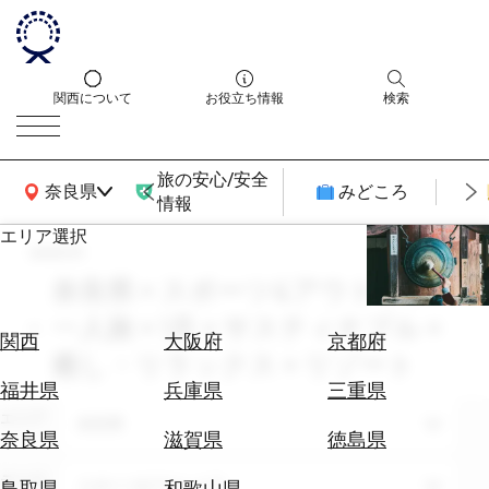
関西について
お役立ち情報
検索
旅の安心/安全
関西広域MAP
奈良県
みどころ
情報
エリア選択
search
エ
リ
奈良県 × スポーツ&アウトドア ×
ア
一人旅 × 1月 × サスティナブル ×
を
航
関西
大阪府
京都府
選
癒し・リラックス × リゾート
空
ぶ
券
福井県
兵庫県
三重県
を
エリア
奈良県
ホ
探
奈良県
滋賀県
徳島県
テ
す
ル
テーマ
スポーツ&アウトドア
鳥取県
和歌山県