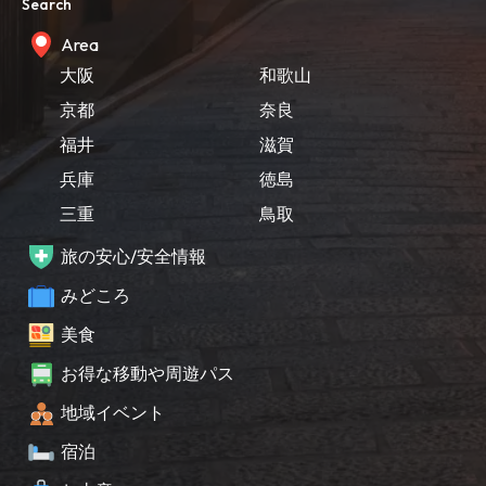
Search
Area
大阪
和歌山
京都
奈良
福井
滋賀
兵庫
徳島
三重
鳥取
旅の安心/安全情報
みどころ
美食
お得な移動や周遊パス
地域イベント
宿泊