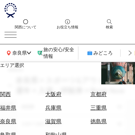
関西について
お役立ち情報
検索
旅の安心/安全
関西広域MAP
奈良県
みどころ
情報
エリア選択
search
エ
リ
奈良県 × スポーツ&アウトドア ×
ア
通年 × 入場・拝観券 × Book Now
を
航
関西
大阪府
京都府
選
空
ぶ
エリア
券
奈良県
福井県
兵庫県
三重県
を
ホ
探
奈良県
滋賀県
徳島県
テーマ
スポーツ&アウトドア
テ
す
ル
鳥取県
和歌山県