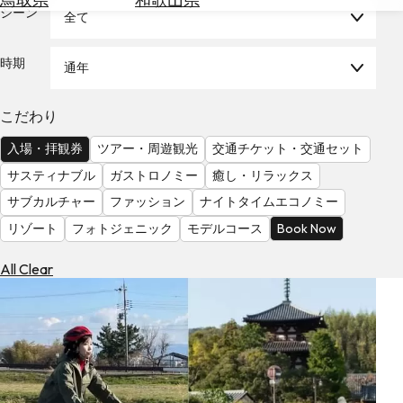
を
シーン
全て
為
探
替
す
を
時期
通年
調
べ
天
こだわり
る
気
を
入場・拝観券
ツアー・周遊観光
交通チケット・交通セット
見
サスティナブル
ガストロノミー
癒し・リラックス
る
サブカルチャー
ファッション
ナイトタイムエコノミー
リゾート
フォトジェニック
モデルコース
Book Now
All Clear