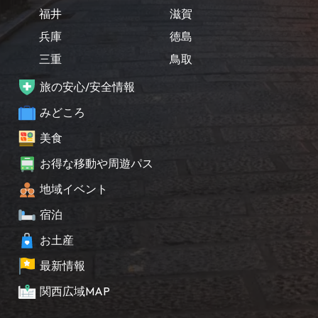
福井
滋賀
兵庫
徳島
三重
鳥取
旅の安心/安全情報
みどころ
美食
お得な移動や周遊パス
地域イベント
宿泊
お土産
最新情報
関西広域MAP