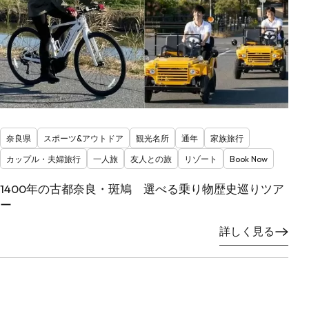
奈良県
スポーツ&アウトドア
観光名所
通年
家族旅行
カップル・夫婦旅行
一人旅
友人との旅
リゾート
Book Now
1400年の古都奈良・斑鳩 選べる乗り物歴史巡りツア
ー
詳しく見る