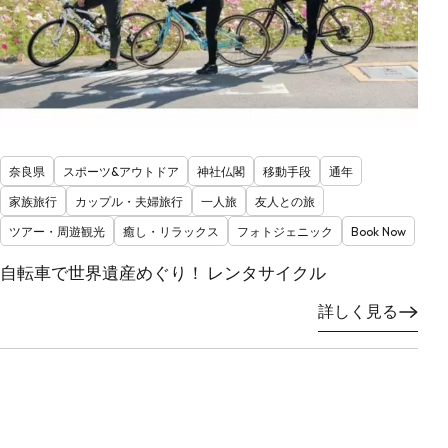
奈良県
スポーツ&アウトドア
神社仏閣
移動手段
通年
家族旅行
カップル・夫婦旅行
一人旅
友人との旅
ツアー・周遊観光
癒し・リラックス
フォトジェニック
Book Now
自転車で世界遺産めぐり！ レンタサイクル
詳しく見る