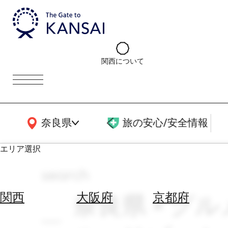
関西について
関西広域MAP
奈良県
旅の安心/安全情報
エリア選択
search
エ
リ
奈良県 × グル
関西
大阪府
京都府
ア
を
航
選