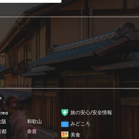
h
旅の安心/安全情報
rea
大阪
和歌山
みどころ
京都
奈良
美食