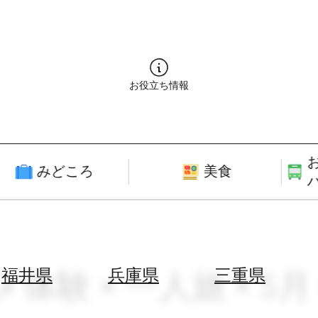
お役立ち情報
みどころ
美食
メ体験 × 一人旅 × 5
福井県
兵庫県
三重県