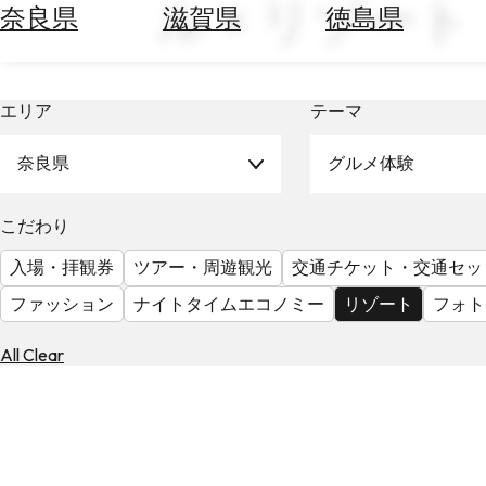
ル × リゾート
空
ぶ
奈良県
滋賀県
徳島県
券
を
ホ
探
テ
す
エリア
テーマ
ル
を
為
探
奈良県
グルメ体験
替
す
を
調
こだわり
べ
天
入場・拝観券
ツアー・周遊観光
交通チケット・交通セッ
る
気
を
ファッション
ナイトタイムエコノミー
リゾート
フォト
見
る
All Clear