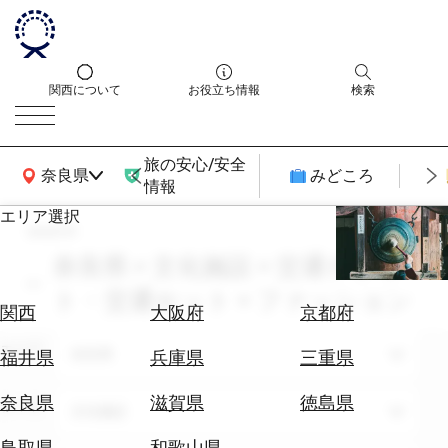
関西について
お役立ち情報
検索
旅の安心/安全
関西広域MAP
奈良県
みどころ
情報
エリア選択
search
エ
リ
奈良県 × 文化施設 × 交通チケッ
ア
ト・交通セット × ファッション
を
航
関西
大阪府
京都府
選
空
ぶ
エリア
券
奈良県
福井県
兵庫県
三重県
を
ホ
探
奈良県
滋賀県
徳島県
テーマ
文化施設
テ
す
ル
鳥取県
和歌山県