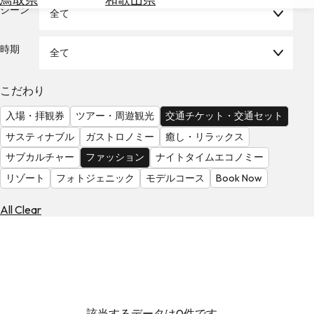
を
シーン
全て
為
探
替
す
を
時期
全て
調
べ
天
こだわり
る
気
を
入場・拝観券
ツアー・周遊観光
交通チケット・交通セット
見
サスティナブル
ガストロノミー
癒し・リラックス
る
サブカルチャー
ファッション
ナイトタイムエコノミー
リゾート
フォトジェニック
モデルコース
Book Now
All Clear
該当するデータは0件です。